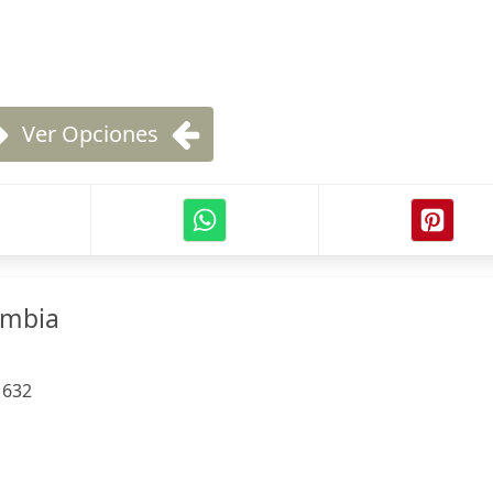
Ver Opciones
ombia
:
632