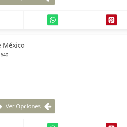
e México
:
640
Ver Opciones