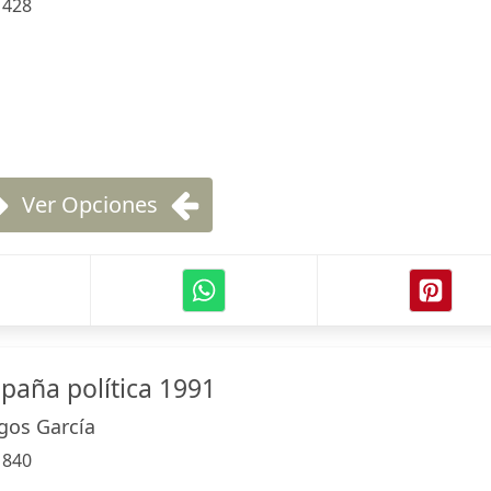
:
428
Ver Opciones
aña política 1991
gos García
:
840