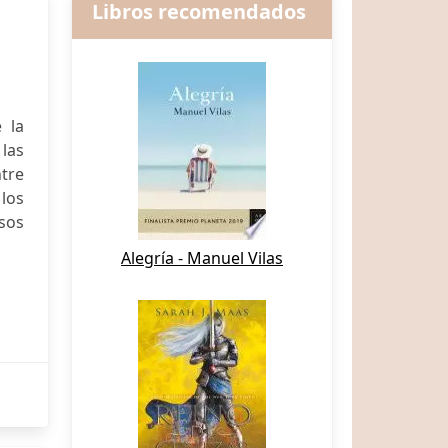
Libros recomendados
 la
 las
ntre
los
rsos
Alegría - Manuel Vilas