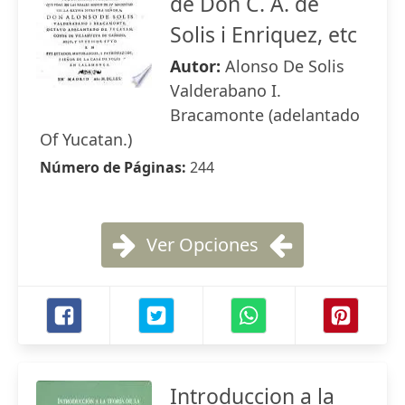
de Don C. A. de
Solis i Enriquez, etc
Autor:
Alonso De Solis
Valderabano I.
Bracamonte (adelantado
Of Yucatan.)
Número de Páginas:
244
Ver Opciones
Introduccion a la