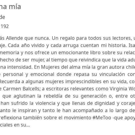
ma mía
de
:
192
ás Allende que nunca. Un regalo para todos sus lectores,
aje. Cada año vivido y cada arruga cuentan mi historia. Is
memoria y nos ofrece un emocionante libro sobre su relac
 hecho de ser mujer, al tiempo que reivindica que la vida ad
lena intensidad. En Mujeres del alma mía la gran autora chi
e personal y emocional donde repasa su vinculación con
 Recuerda a algunas mujeres imprescindibles en su vida, 
e Carmen Balcells; a escritoras relevantes como Virginia W
 que aglutinan la rebeldía de su generación o, entre ot
n sufrido la violencia y que llenas de dignidad y coraje
 tanto le inspiran y tanto le han acompañado a lo largo d
, reflexiona también sobre el movimiento #MeToo -que apo
iales en su...