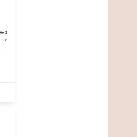
evo
 de
.