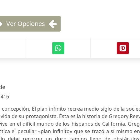
Ver Opciones
de
:
416
 concepción, El plan infinito recrea medio siglo de la soci
vida de su protagonista. Ésta es la historia de Gregory Ree
ve en el difícil mundo de los hispanos de California. Gre
áctica el peculiar «plan infinito» que se trazó a sí mismo e
rlo debe recorrer un duro camino lleno de obstáculos: