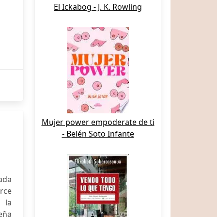
El Ickabog - J. K. Rowling
Mujer power empoderate de ti
- Belén Soto Infante
ada
orce
 la
eña