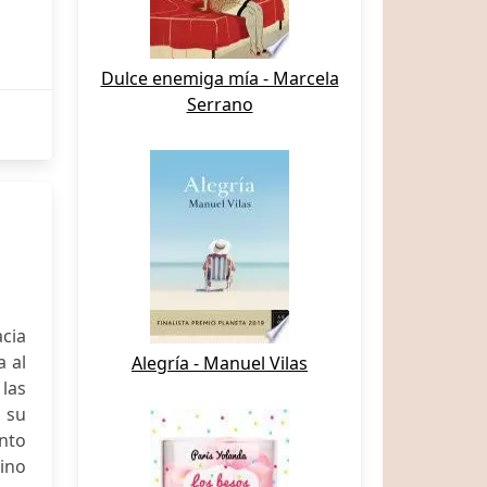
Dulce enemiga mía - Marcela
Serrano
cia
 al
Alegría - Manuel Vilas
 las
a su
unto
eino