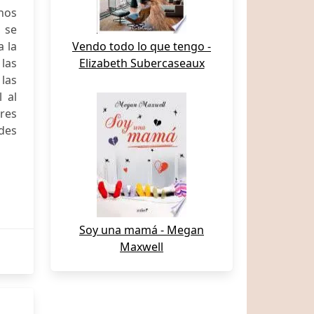
unos
 se
a la
Vendo todo lo que tengo -
 las
Elizabeth Subercaseaux
 las
 al
res
des
Soy una mamá - Megan
Maxwell