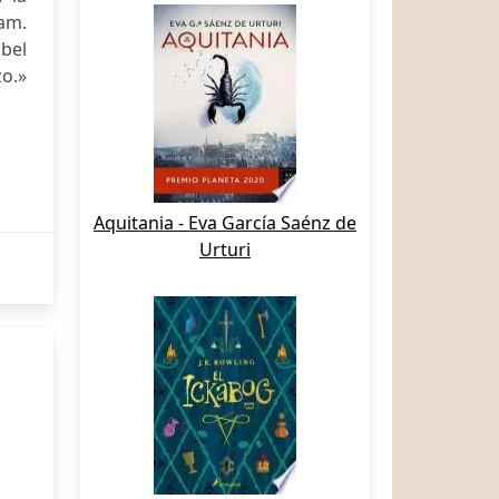
nam.
abel
zo.»
Aquitania - Eva García Saénz de
Urturi