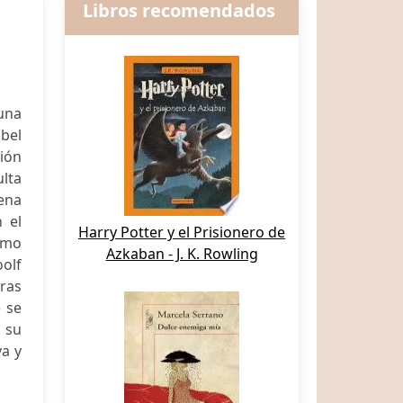
Libros recomendados
 una
abel
ión
ulta
lena
 el
Harry Potter y el Prisionero de
como
Azkaban - J. K. Rowling
oolf
ras
 se
e su
ya y