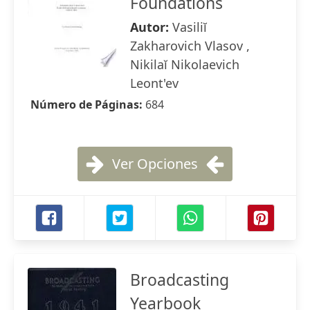
Foundations
Autor:
Vasiliĭ
Zakharovich Vlasov ,
Nikilaĭ Nikolaevich
Leont'ev
Número de Páginas:
684
Ver Opciones
Broadcasting
Yearbook