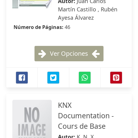
Autor:
Juan Carlos
Martín Castillo , Rubén
Ayesa Álvarez
Número de Páginas:
46
Ver Opciones
KNX
Documentation -
Cours de Base
Autor:
K. N. X.