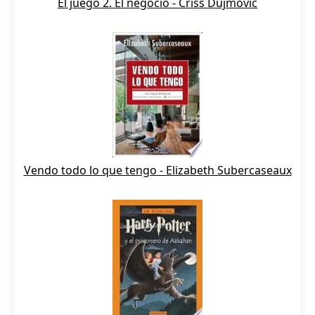
El juego 2. El negocio - Criss Dujmovic
Vendo todo lo que tengo - Elizabeth Subercaseaux