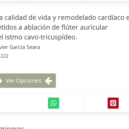
la calidad de vida y remodelado cardíaco 
idos a ablación de flúter auricular
l istmo cavo-tricuspídeo.
vier García Seara
:
222
Ver Opciones
mineros