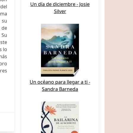
Un día de diciembre - Josie
del
Silver
tema
 su
 de
 Su
este
s lo
 más
ibro
tres
Un océano para llegar a ti -
Sandra Barneda