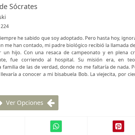
 de Sócrates
ski
:
224
siempre he sabido que soy adoptado. Pero hasta hoy, igno
n me han contado, mi padre biológico recibió la llamada d
r un hijo. Con una resaca de campeonato y en plena cri
ente, fue corriendo al hospital. Su misión era, en teor
familia de las de verdad, donde no me faltaría de nada. 
levaría a conocer a mi bisabuela Bob. La viejecita, por cie
Ver Opciones