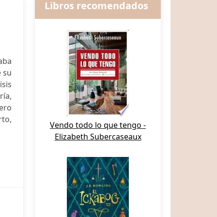
Libros recomendados
raba
e su
sis
ía,
Pero
rto,
Vendo todo lo que tengo -
Elizabeth Subercaseaux