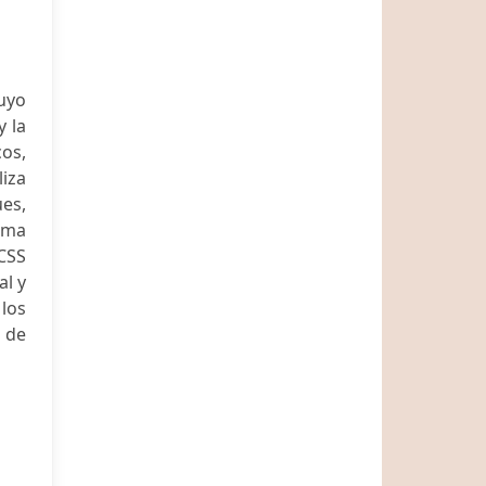
uyo
y la
cos,
liza
es,
oma
CSS
al y
 los
s de