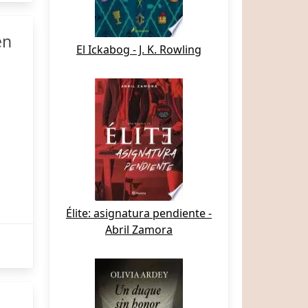
en
El Ickabog - J. K. Rowling
Élite: asignatura pendiente -
Abril Zamora