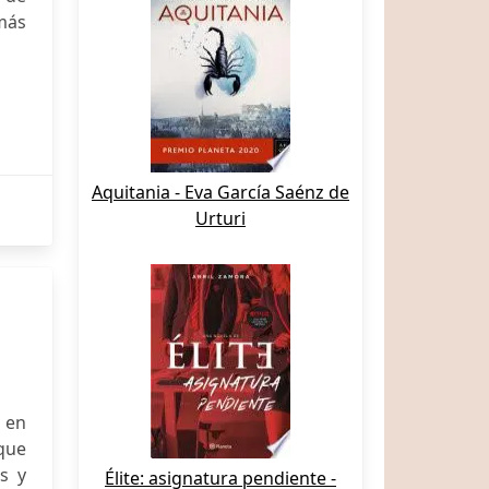
más
Aquitania - Eva García Saénz de
Urturi
 en
que
s y
Élite: asignatura pendiente -