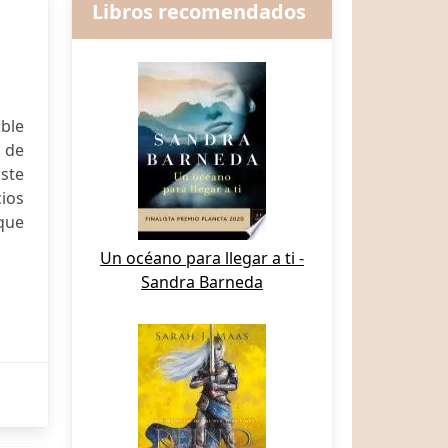
Libros recomendados
ible
a de
Este
cios
que
Un océano para llegar a ti -
Sandra Barneda