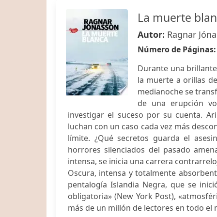
La muerte blanc
Autor:
Ragnar Jón
Número de Páginas
Durante una brillant
la muerte a orillas d
medianoche se transf
de una erupción vol
investigar el suceso por su cuenta. Ar
luchan con un caso cada vez más desconc
límite. ¿Qué secretos guarda el ases
horrores silenciados del pasado amen
intensa, se inicia una carrera contrarre
Oscura, intensa y totalmente absorbent
pentalogía Islandia Negra, que se inic
obligatoria» (New York Post), «atmosfé
más de un millón de lectores en todo el