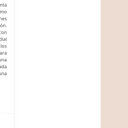
nta
como
nes
ión.
 con
ial
clos
Para
una
cada
una