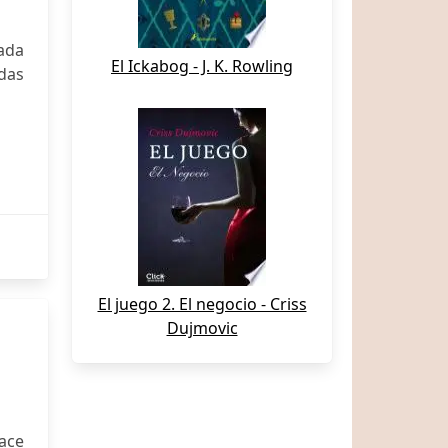
cada
El Ickabog - J. K. Rowling
adas
El juego 2. El negocio - Criss
Dujmovic
Hace