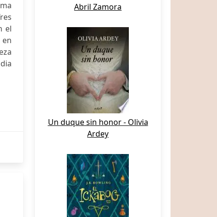
cima
Abril Zamora
Tres
n el
 en
eza
ndia
Un duque sin honor - Olivia
Ardey