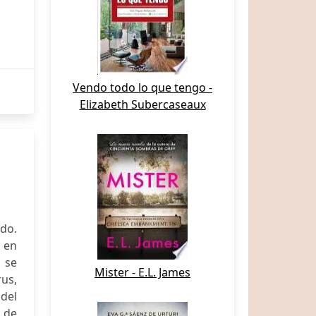
Vendo todo lo que tengo -
Elizabeth Subercaseaux
ado.
 en
a se
Mister - E.L. James
rus,
 del
e de