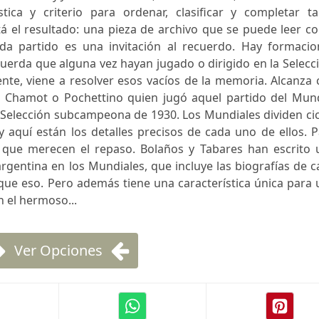
stica y criterio para ordenar, clasificar y completar ta
tá el resultado: una pieza de archivo que se puede leer 
ada partido es una invitación al recuerdo. Hay formacio
erda que alguna vez hayan jugado o dirigido en la Selecc
ente, viene a resolver esos vacíos de la memoria. Alcanza
ue Chamot o Pochettino quien jugó aquel partido del Mund
 Selección subcampeona de 1930. Los Mundiales dividen ci
y aquí están los detalles precisos de cada uno de ellos. 
 que merecen el repaso. Bolaños y Tabares han escrito 
argentina en los Mundiales, que incluye las biografías de 
ue eso. Pero además tiene una característica única para 
n el hermoso...
Ver Opciones