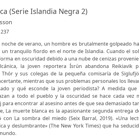
a (Serie Islandia Negra 2)
asson
:
237
e noche de verano, un hombre es brutalmente golpeado ha
e un tranquilo fiordo en el norte de Islandia. Cuando el so
orma en oscuridad debido a una nube de cenizas provenie
cánica, la joven reportera Ísrún abandona Reikiavik p
i Thór y sus colegas de la pequeña comisaría de Siglufjö
ertante, mientras que sus problemas personales los lleva
inado y qué esconde la joven periodista? A medida que 
azan a todo el pueblo y la oscuridad se hace cada vez 
loj para encontrar al asesino antes de que sea demasiado ta
e, La muerte blanca es la apasionante segunda entrega de
ió con La sombra del miedo (Seix Barral, 2019). «Una lec
rica y deslumbrante» (The New York Times) que ha seducid
 mundo.