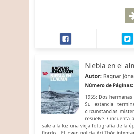
Niebla en el al
Autor:
Ragnar Jón
Número de Páginas
1955: Dos hermanas y
Su estancia termi
circunstancias miste
resuelve. Cincuenta a
sale a la luz una vieja fotografía de la
fiordo... El joven policía Ari Thór inten