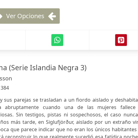
Ver Opciones
ma (Serie Islandia Negra 3)
asson
:
384
 sus parejas se trasladan a un fiordo aislado y deshabit
na abruptamente cuando una de las mujeres fallece
riosas. Sin testigos, pistas ni sospechosos, el caso nunc
ños más tarde, en Siglufjörður, aislado por un extraño vi
 época que parece indicar que no eran los únicos habitantes
tará reconstruir lo que realmente sucedió esa fatídica noch