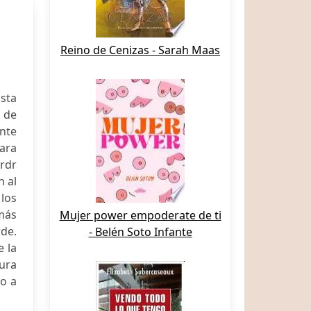
Reino de Cenizas - Sarah Maas
sta
l de
nte
ara
rdr
n al
los
más
Mujer power empoderate de ti
rde.
- Belén Soto Infante
 la
tura
o a