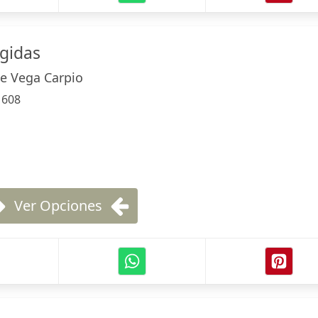
gidas
De Vega Carpio
:
608
Ver Opciones