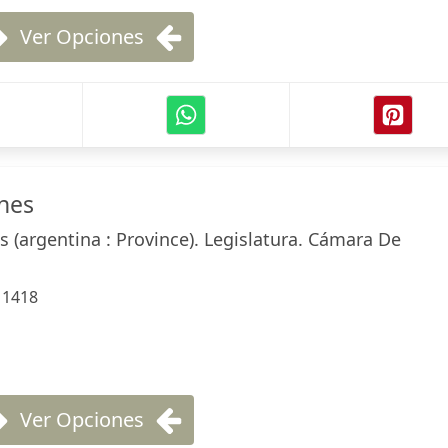
Ver Opciones
ones
 (argentina : Province). Legislatura. Cámara De
:
1418
Ver Opciones