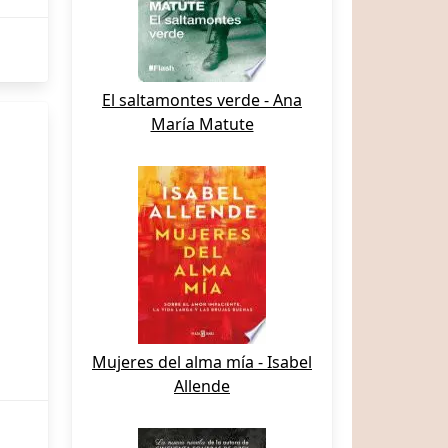
El saltamontes verde - Ana
María Matute
Mujeres del alma mía - Isabel
Allende