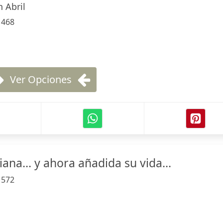
 Abril
:
468
Ver Opciones
iana... y ahora añadida su vida...
:
572