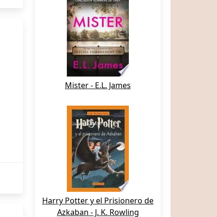
Mister - E.L. James
Harry Potter y el Prisionero de
Azkaban - J. K. Rowling