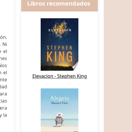
Libros recomendados
ón.
. Ni
e el
nes
 Nos
 el
Elevacion - Stephen King
ente
idad
para
cias
mera
y la