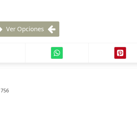
Ver Opciones
:
756