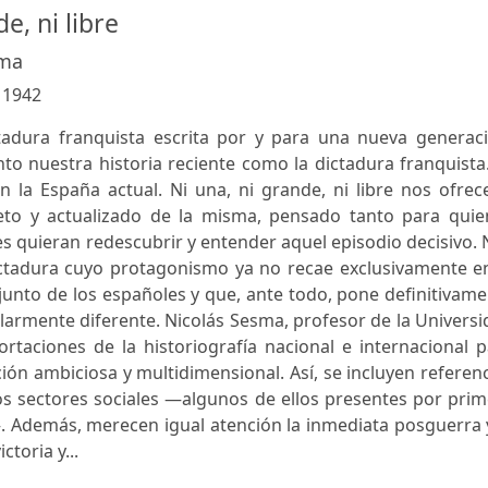
e, ni libre
sma
:
1942
ctadura franquista escrita por y para una nueva generaci
o nuestra historia reciente como la dictadura franquista
n la España actual. Ni una, ni grande, ni libre nos ofrec
eto y actualizado de la misma, pensado tanto para quie
s quieran redescubrir y entender aquel episodio decisivo.
ictadura cuyo protagonismo ya no recae exclusivamente en
njunto de los españoles y que, ante todo, pone definitivam
larmente diferente. Nicolás Sesma, profesor de la Univers
rtaciones de la historiografía nacional e internacional 
ción ambiciosa y multidimensional. Así, se incluyen referen
los sectores sociales —algunos de ellos presentes por pri
. Además, merecen igual atención la inmediata posguerra 
ctoria y...