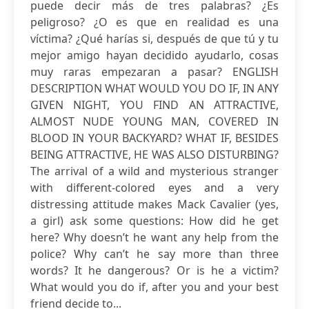
puede decir más de tres palabras? ¿Es
peligroso? ¿O es que en realidad es una
víctima? ¿Qué harías si, después de que tú y tu
mejor amigo hayan decidido ayudarlo, cosas
muy raras empezaran a pasar? ENGLISH
DESCRIPTION WHAT WOULD YOU DO IF, IN ANY
GIVEN NIGHT, YOU FIND AN ATTRACTIVE,
ALMOST NUDE YOUNG MAN, COVERED IN
BLOOD IN YOUR BACKYARD? WHAT IF, BESIDES
BEING ATTRACTIVE, HE WAS ALSO DISTURBING?
The arrival of a wild and mysterious stranger
with different-colored eyes and a very
distressing attitude makes Mack Cavalier (yes,
a girl) ask some questions: How did he get
here? Why doesn’t he want any help from the
police? Why can’t he say more than three
words? It he dangerous? Or is he a victim?
What would you do if, after you and your best
friend decide to...