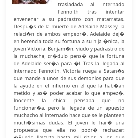
trasladada al internado
Fennoith tras intentar
envenenar a su padrastro con matarratas.
Despu�s de la muerte de Adelaide Massey, la
relaci�n de ambos empeor�. Adelaide dej�
en herencia toda su fortuna a su hija �nica, la
joven Victoria. Benjam�n, viudo y padrastro de
la muchacha, cr�dulo pens� que la fortuna
de Adelaide ser�a para �l. Tras la llegada al
internado Fennoith, Victoria ruega a Satan�s
que mande a unos de sus demonios para que
la ayude en el infierno en el que la hab�an
metido y as� poder acabar lo que empez�.
Inocente la chica: pensaba que no
funcionar�a, pero la llegada de un apuesto
muchacho al internado hace que se le planteen
much�simas dudas. El joven le har� una
propuesta que ella no podr� rechazar:
�Puedo llevarte hasta mil sitios a los que