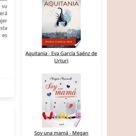
 su
berá
ujer
sta
, es
Aquitania - Eva García Saénz de
Urturi
Soy una mamá - Megan