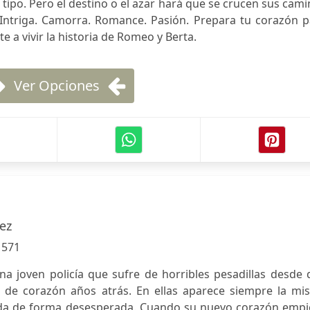
u tipo. Pero el destino o el azar hará que se crucen sus cam
 Intriga. Camorra. Romance. Pasión. Prepara tu corazón p
e a vivir la historia de Romeo y Berta.
Ver Opciones
iez
:
571
una joven policía que sufre de horribles pesadillas desde
e de corazón años atrás. En ellas aparece siempre la mi
uda de forma desesperada. Cuando su nuevo corazón empi