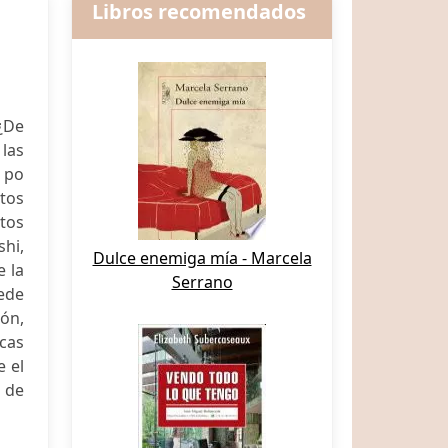
Libros recomendados
 ¿De
las
a po
tos
tos
shi,
Dulce enemiga mía - Marcela
e la
Serrano
sede
zón,
icas
e el
a de