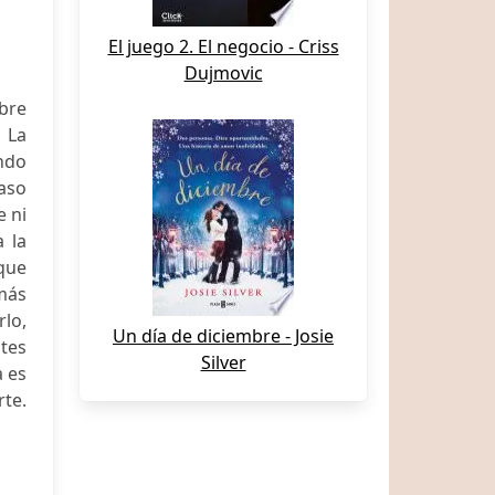
El juego 2. El negocio - Criss
Dujmovic
bre
 La
ndo
paso
e ni
 la
 que
más
lo,
Un día de diciembre - Josie
tes
Silver
a es
rte.