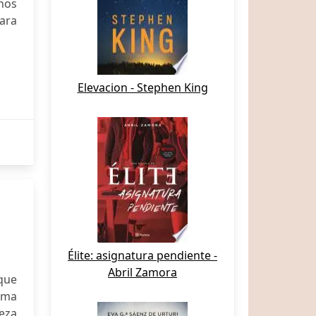
inos
ara
Elevacion - Stephen King
Élite: asignatura pendiente -
Abril Zamora
 que
sma
eza