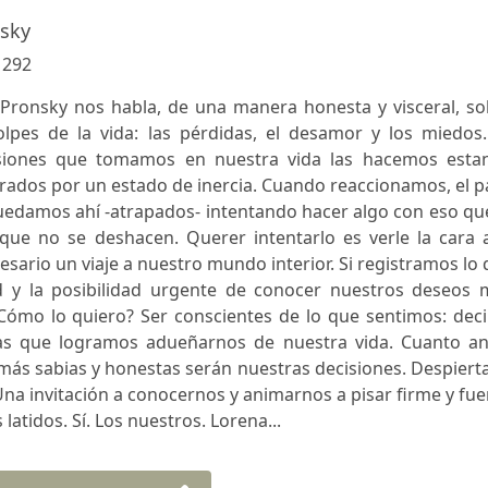
sky
:
292
Pronsky nos habla, de una manera honesta y visceral, so
lpes de la vida: las pérdidas, el desamor y los miedos.
isiones que tomamos en nuestra vida las hacemos esta
trados por un estado de inercia. Cuando reaccionamos, el 
quedamos ahí -atrapados- intentando hacer algo con eso qu
que no se deshacen. Querer intentarlo es verle la cara a
cesario un viaje a nuestro mundo interior. Si registramos lo
 y la posibilidad urgente de conocer nuestros deseos 
ómo lo quiero? Ser conscientes de lo que sentimos: decir
as que logramos adueñarnos de nuestra vida. Cuanto an
ás sabias y honestas serán nuestras decisiones. Despiert
Una invitación a conocernos y animarnos a pisar firme y fue
atidos. Sí. Los nuestros. Lorena...