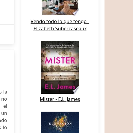
Vendo todo lo que tengo -
Elizabeth Subercaseaux
s la
a no
Mister - E.L. James
 el
 un
todo
 lo