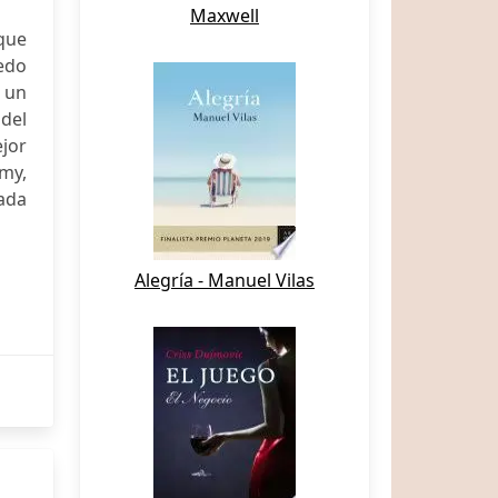
Maxwell
que
uedo
 un
del
jor
mmy,
ada
Alegría - Manuel Vilas