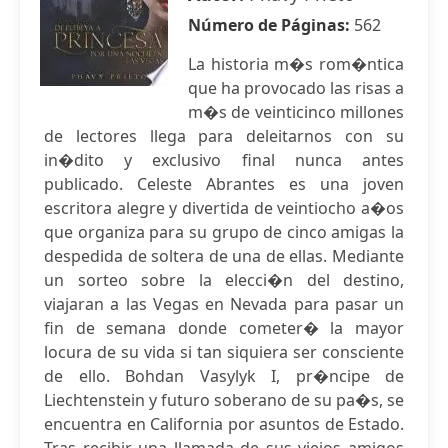
Número de Páginas:
562
La historia m�s rom�ntica
que ha provocado las risas a
m�s de veinticinco millones
de lectores llega para deleitarnos con su
in�dito y exclusivo final nunca antes
publicado. Celeste Abrantes es una joven
escritora alegre y divertida de veintiocho a�os
que organiza para su grupo de cinco amigas la
despedida de soltera de una de ellas. Mediante
un sorteo sobre la elecci�n del destino,
viajaran a las Vegas en Nevada para pasar un
fin de semana donde cometer� la mayor
locura de su vida si tan siquiera ser consciente
de ello. Bohdan Vasylyk I, pr�ncipe de
Liechtenstein y futuro soberano de su pa�s, se
encuentra en California por asuntos de Estado.