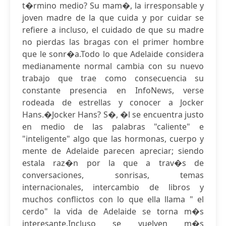
t�rmino medio? Su mam�, la irresponsable y
joven madre de la que cuida y por cuidar se
refiere a incluso, el cuidado de que su madre
no pierdas las bragas con el primer hombre
que le sonr�a.Todo lo que Adelaide considera
medianamente normal cambia con su nuevo
trabajo que trae como consecuencia su
constante presencia en InfoNews, verse
rodeada de estrellas y conocer a Jocker
Hans.�Jocker Hans? S�, �l se encuentra justo
en medio de las palabras "caliente" e
"inteligente" algo que las hormonas, cuerpo y
mente de Adelaide parecen apreciar; siendo
estala raz�n por la que a trav�s de
conversaciones, sonrisas, temas
internacionales, intercambio de libros y
muchos conflictos con lo que ella llama " el
cerdo" la vida de Adelaide se torna m�s
interesante.Incluso se vuelven m�s