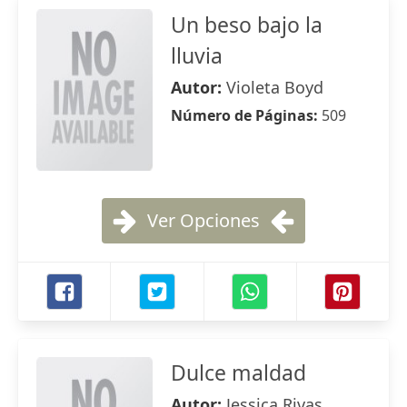
Un beso bajo la
lluvia
Autor:
Violeta Boyd
Número de Páginas:
509
Ver Opciones
Dulce maldad
Autor:
Jessica Rivas