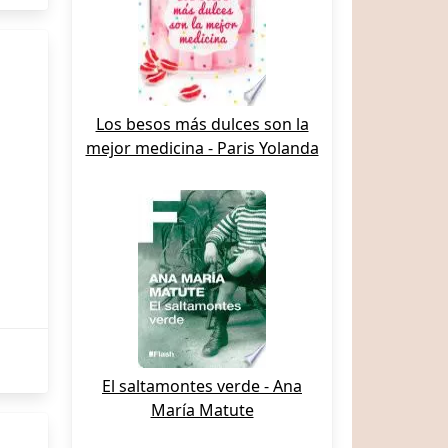
Los besos más dulces son la
mejor medicina - Paris Yolanda
El saltamontes verde - Ana
María Matute