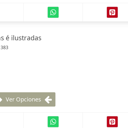
s é ilustradas
:
383
Ver Opciones