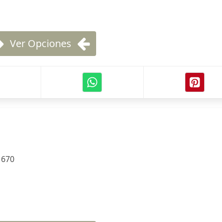
Ver Opciones
:
670