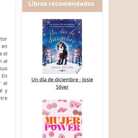
Libros recomendados
tor
n en
e el
n al
tuo
. En
Un día de diciembre - Josie
 el
Silver
é y
tre