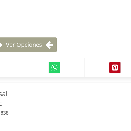
Ver Opciones
sal
ú
:
838