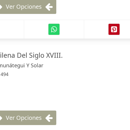
Ver Opciones
lena Del Siglo XVIII.
unátegui Y Solar
:
494
Ver Opciones