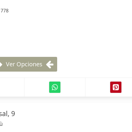
:
778
Ver Opciones
al, 9
ù