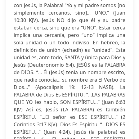
con Jesús, la Palabra! "Yo y mi padre somos [no
simplemente cercanos, sino]... UNO." (Juan
10:30 KJV). Jesús NO dijo que él y su padre
estaban cerca, sino que era “UNO”. Estar cerca
implica una cercanía, pero “uno” implica una
sola unidad o un todo indiviso. En hebreo, la
definición de unión (echadh) es “unidad”. Esta
unidad es, ante todo, SANTA y única para Dios y
Jesús (Deuteronomio 6:4). JESÚS es la PALABRA
de DIOS. “... Él (Jesús) tenía un nombre escrito,
que nadie conocía... su nombre era El Verbo de
Dios...” (Apocalipsis 19: 12-13 NASB). La
PALABRA de Dios Es ESPÍRITU. “...LAS PALABRAS
QUE YO les hablo, SON ESPÍRITU...” (Juan 6:63
KJV) Así es, Jesús (LA PALABRA) es también
ESPÍRITU. “...El señor es ESE ESPÍRITU...” (2
Corintios 3:17 KJV). Dios Es Espíritu. “...DIOS ES
ESPÍRITU...” (Juan 4:24). Jesús (la palabra) es