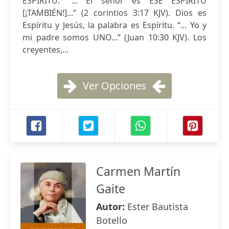
ESPÍRITU. “... El señor es ESE ESPÍRITU
[¡TAMBIÉN!]...” (2 corintios 3:17 KJV). Dios es
Espíritu y Jesús, la palabra es Espíritu. “... Yo y
mi padre somos UNO...” (Juan 10:30 KJV). Los
creyentes,...
Ver Opciones
Carmen Martín
Gaite
Autor:
Ester Bautista
Botello