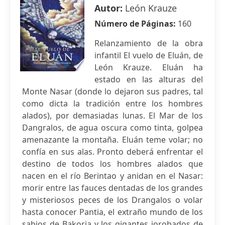
Autor:
León Krauze
Número de Páginas:
160
Relanzamiento de la obra
infantil El vuelo de Eluán, de
León Krauze. Eluán ha
estado en las alturas del
Monte Nasar (donde lo dejaron sus padres, tal
como dicta la tradición entre los hombres
alados), por demasiadas lunas. El Mar de los
Dangralos, de agua oscura como tinta, golpea
amenazante la montaña. Eluán teme volar; no
confía en sus alas. Pronto deberá enfrentar el
destino de todos los hombres alados que
nacen en el río Berintao y anidan en el Nasar:
morir entre las fauces dentadas de los grandes
y misteriosos peces de los Drangalos o volar
hasta conocer Pantia, el extraño mundo de los
sabios de Bakoria y los gigantes jorobados de