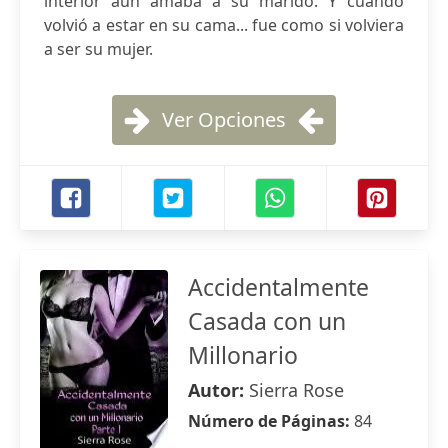
interior aún amaba a su marido. Y cuando
volvió a estar en su cama... fue como si volviera
a ser su mujer.
Ver Opciones
Accidentalmente
Casada con un
Millonario
Autor:
Sierra Rose
Número de Páginas:
84