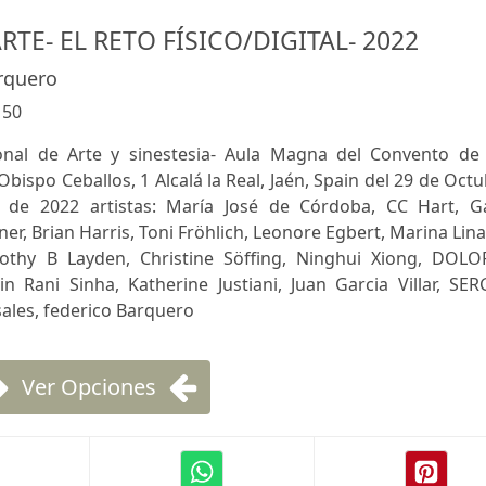
RTE- EL RETO FÍSICO/DIGITAL- 2022
rquero
:
50
ional de Arte y sinestesia- Aula Magna del Convento de 
Obispo Ceballos, 1 Alcalá la Real, Jaén, Spain del 29 de Oct
 de 2022 artistas: María José de Córdoba, CC Hart, G
r, Brian Harris, Toni Fröhlich, Leonore Egbert, Marina Lin
mothy B Layden, Christine Söffing, Ninghui Xiong, DOLO
Rani Sinha, Katherine Justiani, Juan Garcia Villar, SER
sales, federico Barquero
Ver Opciones