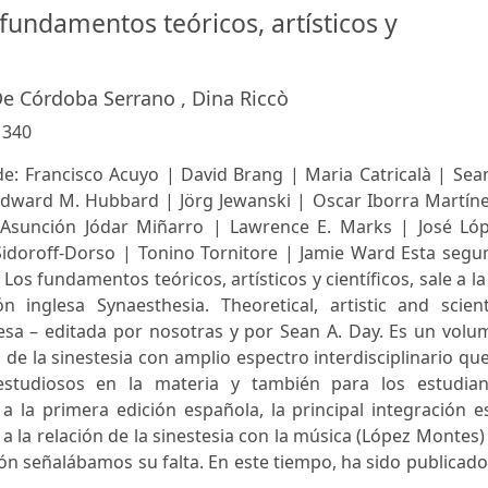
 fundamentos teóricos, artísticos y
De Córdoba Serrano , Dina Riccò
:
340
de: Francisco Acuyo | David Brang | Maria Catricalà | Sea
dward M. Hubbard | Jörg Jewanski | Oscar Iborra Martíne
Asunción Jódar Miñarro | Lawrence E. Marks | José Lóp
idoroff-Dorso | Tonino Tornitore | Jamie Ward Esta segu
Los fundamentos teóricos, artísticos y científicos, sale a la
 inglesa Synaesthesia. Theoretical, artistic and scienti
esa – editada por nosotras y por Sean A. Day. Es un volu
de la sinestesia con amplio espectro interdisciplinario qu
 estudiosos en la materia y también para los estudian
a la primera edición española, la principal integración e
a la relación de la sinestesia con la música (López Montes)
ción señalábamos su falta. En este tiempo, ha sido publicad