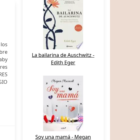
los
ubre
La bailarina de Auschwitz -
aby
Edith Eger
ares
RES
GIO
Soy una mamá - Megan