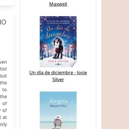
Maxwell
NO
ven
tist
Un día de diciembre - Josie
 but
Silver
the
 to
 the
 of
y of
t at
sly