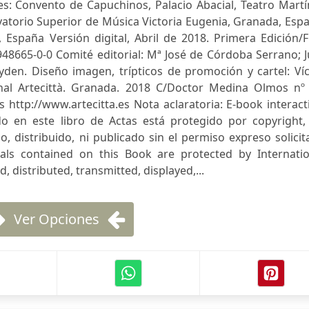
edes: Convento de Capuchinos, Palacio Abacial, Teatro Mart
rvatorio Superior de Música Victoria Eugenia, Granada, Esp
España Versión digital, Abril de 2018. Primera Edición/F
948665-0-0 Comité editorial: Mª José de Córdoba Serrano; J
yden. Diseño imagen, trípticos de promoción y cartel: Ví
onal Artecittà. Granada. 2018 C/Doctor Medina Olmos nº 
s
http://www.artecitta.es Nota aclaratoria: E-book interact
o en este libro de Actas está protegido por copyright, 
o, distribuido, ni publicado sin el permiso expreso solici
als contained on this Book are protected by Internatio
 distributed, transmitted, displayed,...
Ver Opciones