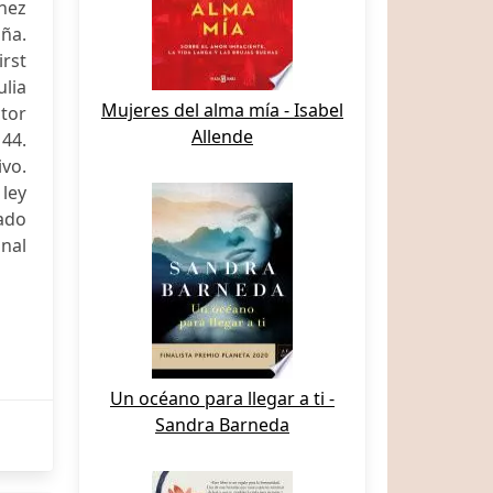
ínez
aña.
irst
ulia
Mujeres del alma mía - Isabel
ctor
Allende
44.
ivo.
ley
tado
nal
Un océano para llegar a ti -
Sandra Barneda