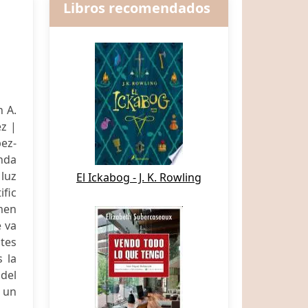
Libros recomendados
n A.
z |
ez-
nda
 luz
El Ickabog - J. K. Rowling
fic
men
e va
tes
s la
 del
o un