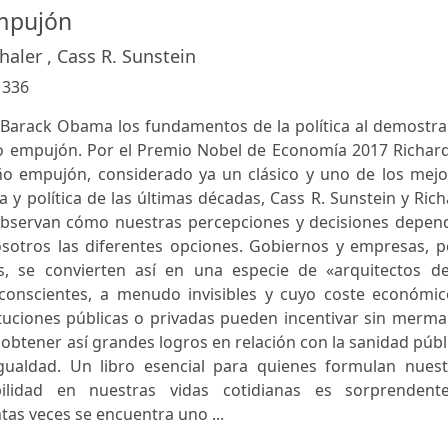
mpujón
haler , Cass R. Sunstein
:
336
a Barack Obama los fundamentos de la política al demostra
 empujón. Por el Premio Nobel de Economía 2017 Richard
ño empujón, considerado ya un clásico y uno de los mejo
 y política de las últimas décadas, Cass R. Sunstein y Ric
observan cómo nuestras percepciones y decisiones depen
otros las diferentes opciones. Gobiernos y empresas, p
, se convierten así en una especie de «arquitectos de
, conscientes, a menudo invisibles y cuyo coste económic
stituciones públicas o privadas pueden incentivar sin merma
 obtener así grandes logros en relación con la sanidad públ
igualdad. Un libro esencial para quienes formulan nuest
abilidad en nuestras vidas cotidianas es sorprendent
tas veces se encuentra uno ...