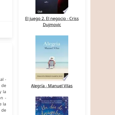
El juego 2. El negocio - Criss
Dujmovic
al -
o de
Alegría - Manuel Vilas
y la
n -
e la
 de