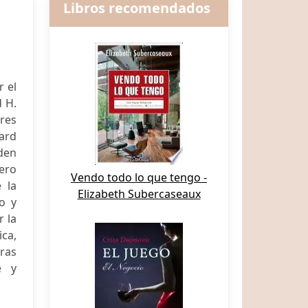
Libros recomendados
r el
 H.
res
hard
den
ero
Vendo todo lo que tengo -
 la
Elizabeth Subercaseaux
o y
r la
ica,
ras
e y