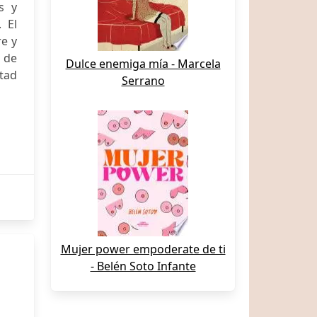
s y
 El
re y
 de
Dulce enemiga mía - Marcela
rtad
Serrano
Mujer power empoderate de ti
- Belén Soto Infante