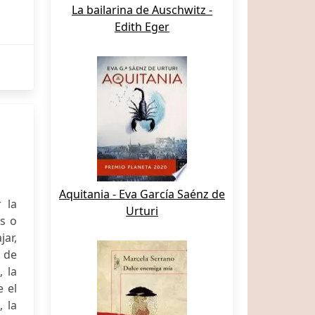
La bailarina de Auschwitz -
Edith Eger
Aquitania - Eva García Saénz de
 la
Urturi
s o
jar,
e de
, la
e el
 la