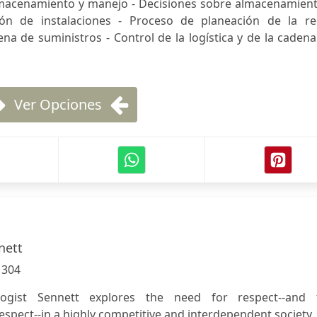
lmacenamiento y manejo - Decisiones sobre almacenamient
ión de instalaciones - Proceso de planeación de la re
ena de suministros - Control de la logística y de la caden
Ver Opciones
nett
:
304
ologist Sennett explores the need for respect--and 
spect--in a highly competitive and interdependent society.