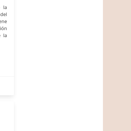
 la
del
ene
ión
 la