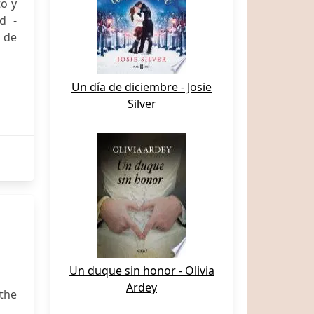
o y
d -
a de
Un día de diciembre - Josie
Silver
Un duque sin honor - Olivia
Ardey
the