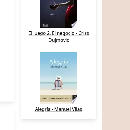
El juego 2. El negocio - Criss
Dujmovic
Alegría - Manuel Vilas