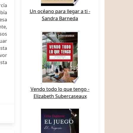
rcía
Un océano para llegar a ti -
bía
Sandra Barneda
esa
te,
sos
tuar
sta
avor
esta
Vendo todo lo que tengo -
Elizabeth Subercaseaux