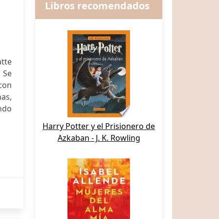
Libros recomendados
atte
 Se
con
as,
ndo
Harry Potter y el Prisionero de
Azkaban - J. K. Rowling