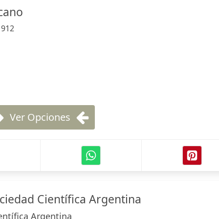
cano
:
912
Ver Opciones
ciedad Científica Argentina
entífica Argentina