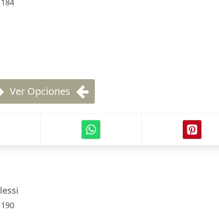
:
184
Ver Opciones
lessi
:
190