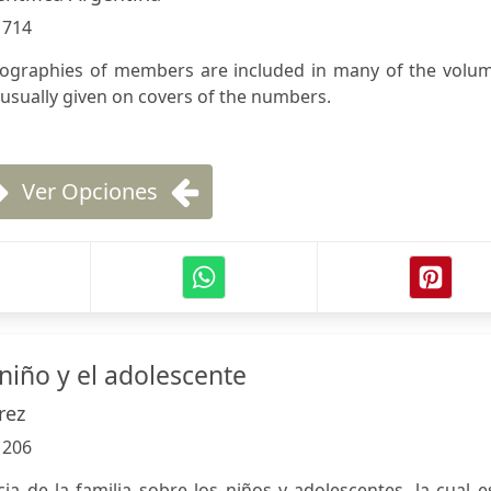
:
714
iographies of members are included in many of the volum
usually given on covers of the numbers.
Ver Opciones
niño y el adolescente
rez
:
206
ncia de la familia sobre los niños y adolescentes, la cual e