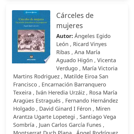
Cárceles de
mujeres
Autor:
Ángeles Egido
León , Ricard Vinyes
Ribas , Ana María
Aguado Higón , Vicenta
Verdugo , María Victoria
Martins Rodriguez , Matilde Eiroa San
Francisco , Encarnación Barranquero
Texeira , Iván Heredia Urzáiz , Rosa María
Aragües Estragués , Fernando Hernández
Holgado , David Ginard I Féron , Miren
Arantza Ugarte Lopetegi , Santiago Vega
Sombría , Juan Carlos García Funes ,
Montserrat Duch Plana , Ángel Rodríguez