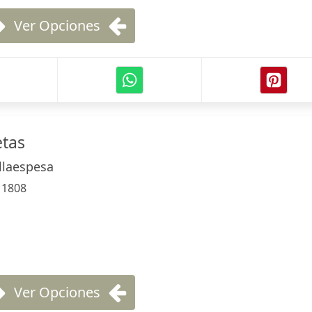
Ver Opciones
etas
llaespesa
:
1808
Ver Opciones