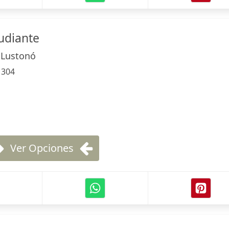
tudiante
 Lustonó
:
304
Ver Opciones