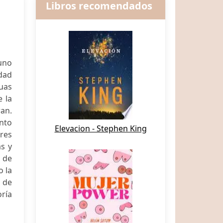
Libros recomendados
 uno
dad
uas
e la
ran.
nto
Elevacion - Stephen King
ores
as y
s de
o la
 de
ría