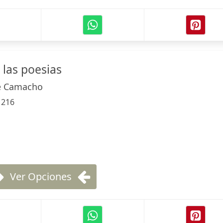
 las poesias
te Camacho
:
216
Ver Opciones