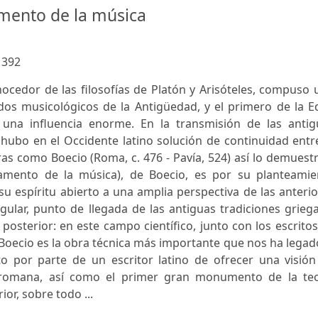
mento de la música
:
392
ocedor de las filosofías de Platón y Arisóteles, compuso
dos musicológicos de la Antigüedad, y el primero de la E
a una influencia enorme. En la transmisión de las antig
 hubo en el Occidente latino solución de continuidad entr
ras como Boecio (Roma, c. 476 - Pavía, 524) así lo demuest
damento de la música), de Boecio, es por su planteamie
su espíritu abierto a una amplia perspectiva de las anteri
gular, punto de llegada de las antiguas tradiciones grieg
posterior: en este campo científico, junto con los escrito
 Boecio es la obra técnica más importante que nos ha legad
to por parte de un escritor latino de ofrecer una visión
rromana, así como el primer gran monumento de la teo
or, sobre todo ...