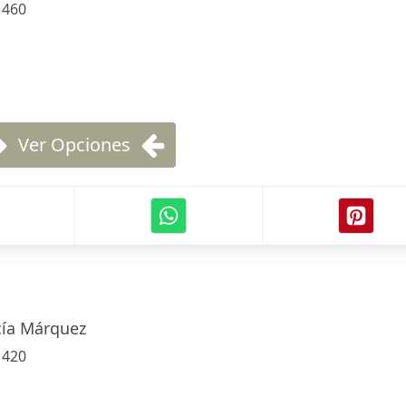
:
460
Ver Opciones
cía Márquez
:
420