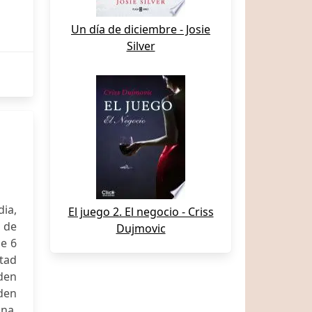
Un día de diciembre - Josie
Silver
dia,
El juego 2. El negocio - Criss
o de
Dujmovic
de 6
ltad
eden
den
ana,