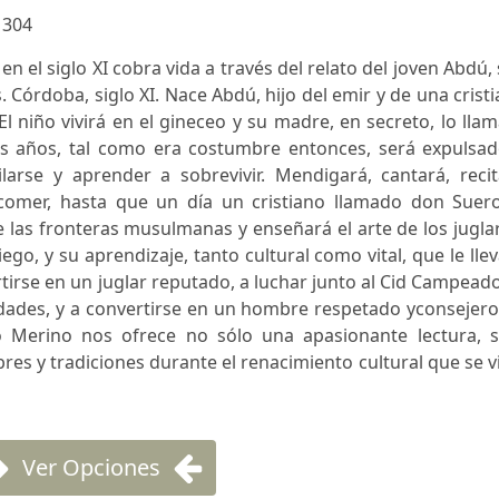
:
304
en el siglo XI cobra vida a través del relato del joven Abdú,
 Córdoba, siglo XI. Nace Abdú, hijo del emir y de una crist
El niño vivirá en el gineceo y su madre, en secreto, lo lla
is años, tal como era costumbre entonces, será expulsad
larse y aprender a sobrevivir. Mendigará, cantará, recit
comer, hasta que un día un cristiano llamado don Suero
las fronteras musulmanas y enseñará el arte de los jugla
go, y su aprendizaje, tanto cultural como vital, que le lle
irse en un juglar reputado, a luchar junto al Cid Campeado
dades, y a convertirse en un hombre respetado yconsejero
o Merino nos ofrece no sólo una apasionante lectura, s
res y tradiciones durante el renacimiento cultural que se v
Ver Opciones