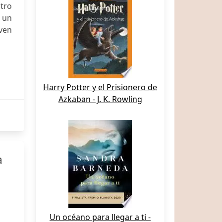
atro
 un
oven
Harry Potter y el Prisionero de
Azkaban - J. K. Rowling
a
Un océano para llegar a ti -