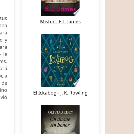
 sus
Mister - E.L. James
iana
mará
o y
ará
 le
res.
vará
r, a
 de
ino
El Ickabog - J. K. Rowling
ivió