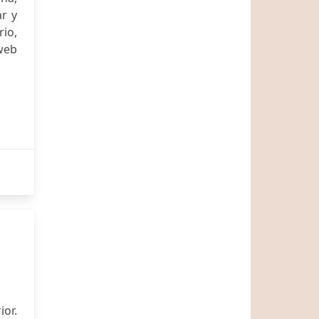
ar y
io,
eb
or.