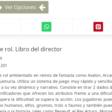
Ver Opciones
e rol. Libro del director
ís
:
201
de rol ambientado en reinos de fantasía como Avalon, Arca
Lemuria. Utiliza un sistema de juego muy rápido y sencill
a su vez dinámico y narrativo. Consiste en tirar 2 dados 
nificadores que ofrecen los atributos frente a una dificu
upera la dificultad se supera la acción. Los jugadores pu
omo humanos, elfos, gnomos, trols o faunos y también pue
asía o la historia, tales como Beowulf, el Rey Arturo, Morg