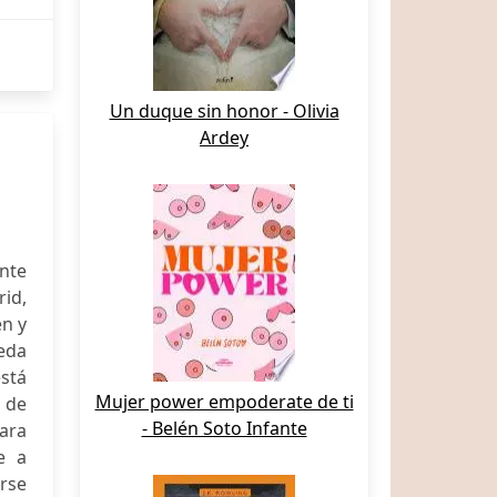
Un duque sin honor - Olivia
Ardey
ante
id,
en y
eda
está
Mujer power empoderate de ti
 de
- Belén Soto Infante
ara
e a
rse