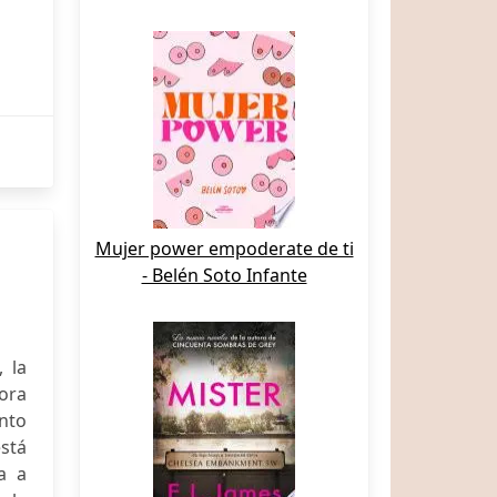
Mujer power empoderate de ti
- Belén Soto Infante
 la
ora
nto
stá
a a