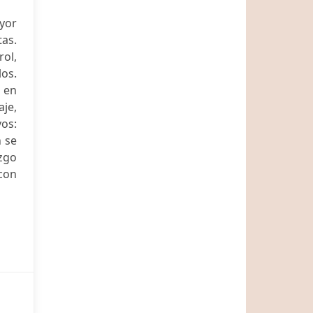
ayor
tas.
rol,
os.
a en
je,
vos:
n se
azgo
con