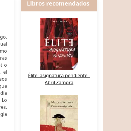
Libros recomendados
rgo,
gual
smo
ras
et o
 el
Élite: asignatura pendiente -
sos
Abril Zamora
que
 día
. Lo
es,
gia