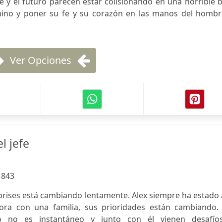
te y el futuro parecen estar colisionando en una horrible 
mino y poner su fe y su corazón en las manos del hombr
Ver Opciones
l jefe
:
843
prises está cambiando lentamente. Alex siempre ha estado 
ora con una familia, sus prioridades están cambiando.
o no es instantáneo y junto con él vienen desafío