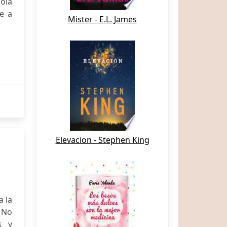
bola
e a
Mister - E.L. James
Elevacion - Stephen King
a la
 No
s y