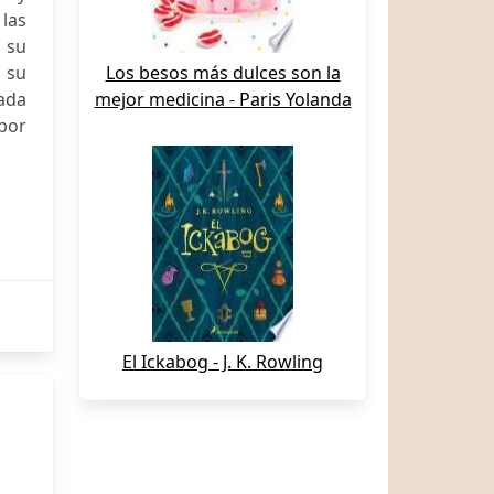
 las
 su
 su
Los besos más dulces son la
ada
mejor medicina - Paris Yolanda
 por
El Ickabog - J. K. Rowling