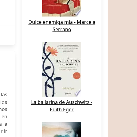
Dulce enemiga mía - Marcela
Serrano
 las
mide
La bailarina de Auschwitz -
hos
Edith Eger
n en
a la
r ir