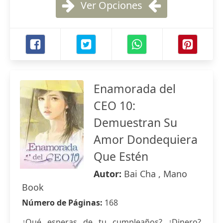
Ver Opciones
Enamorada del
CEO 10:
Demuestran Su
Amor Dondequiera
Que Estén
Autor:
Bai Cha , Mano
Book
Número de Páginas:
168
¿Qué esperas de tu cumpleaños? ¿Dinero?