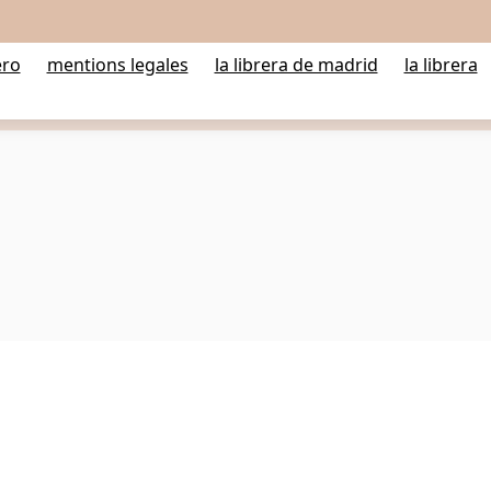
ero
mentions legales
la librera de madrid
la librera