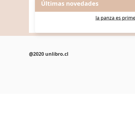
Últimas novedades
la panza es prim
@2020 unlibro.cl