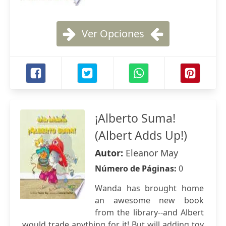
Ver Opciones
¡Alberto Suma!
(Albert Adds Up!)
Autor:
Eleanor May
Número de Páginas:
0
Wanda has brought home
an awesome new book
from the library--and Albert
would trade anything for it! But will adding toy