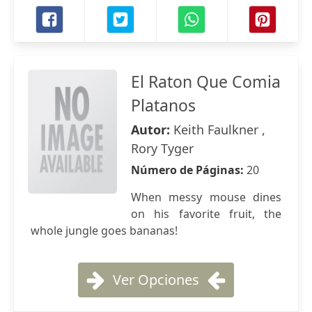
El Raton Que Comia
Platanos
Autor:
Keith Faulkner ,
Rory Tyger
Número de Páginas:
20
When messy mouse dines
on his favorite fruit, the
whole jungle goes bananas!
Ver Opciones