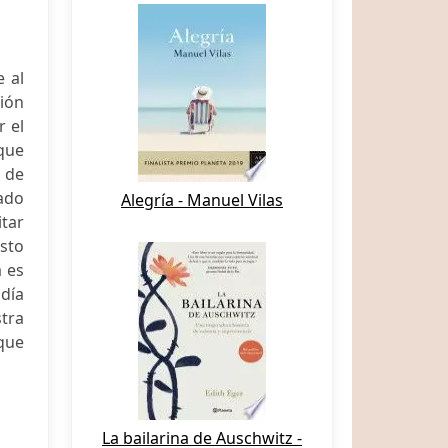
e al
ción
 el
que
 de
cado
Alegría - Manuel Vilas
itar
sto
a es
 día
tra
"que
La bailarina de Auschwitz -