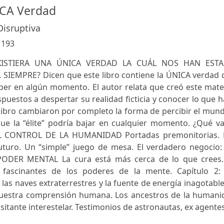
CA Verdad
Disruptiva
:
193
EXISTIERA UNA ÚNICA VERDAD LA CUÁL NOS HAN EST
EMPRE? Dicen que este libro contiene la ÚNICA verdad 
r en algún momento. El autor relata que creó este mater
spuestos a despertar su realidad ficticia y conocer lo que 
libro cambiaron por completo la forma de percibir el mun
que la “élite” podría bajar en cualquier momento. ¿Qué v
 EL CONTROL DE LA HUMANIDAD Portadas premonitorias. 
uturo. Un “simple” juego de mesa. El verdadero negocio: 
ODER MENTAL La cura está más cerca de lo que crees.
s fascinantes de los poderes de la mente. Capítulo 2:
as naves extraterrestres y la fuente de energía inagotabl
nuestra comprensión humana. Los ancestros de la humani
tante interestelar. Testimonios de astronautas, ex agentes 