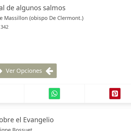
al de algunos salmos
te Massillon (obispo De Clermont.)
:
342
Ver Opciones
obre el Evangelio
igne Bossuet