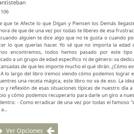
antisteban
:
106
e que te Afecte lo que Digan y Piensen los Demás llegast
hora de que de una vez por todas te liberes de esa frustra
cuando alguien te dice algo que no te gusta o cuando por
cer lo que querías hacer. Yo sé que no importa la edad 
 nos encontremos, todos hemos pasado por este tipo
dicado a un grupo de edad específico ni de género: va dedi
cansadas de que les importe mucho el qué dirán. ¿Cómo ev
A lo largo del libro iremos viendo cómo podemos lograr e
ntres una receta mágica, este libro no va de eso. La ide
 y reflexión de esas situaciones típicas de nuestro día a
o y cómo podemos recuperarlo para darle un giro a nues
dentro: - Como erradicar de una vez por todas el famoso 
a...
Ver Opciones