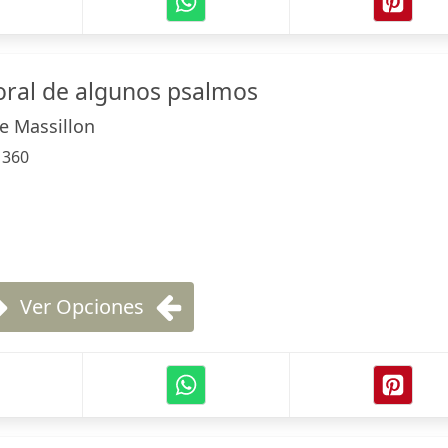
oral de algunos psalmos
te Massillon
:
360
Ver Opciones