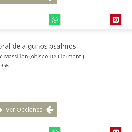
oral de algunos psalmos
te Massillon (obispo De Clermont.)
:
358
Ver Opciones