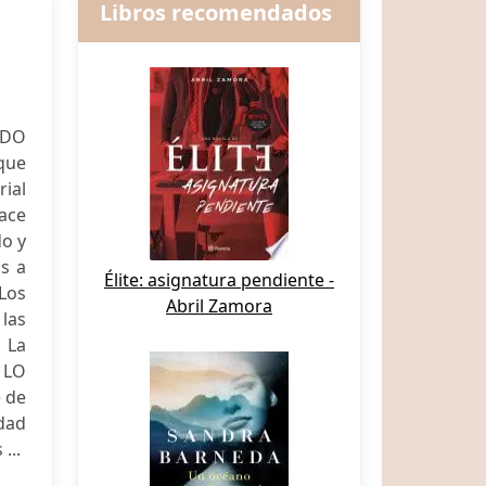
Libros recomendados
ADO
que
ial
hace
do y
as a
Élite: asignatura pendiente -
Los
Abril Zamora
las
 La
 LO
e de
dad
...