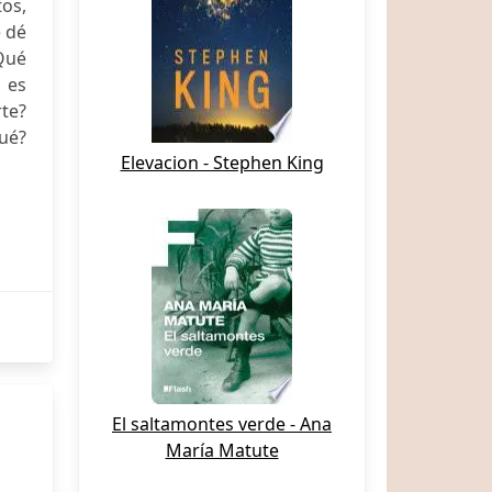
os,
e dé
Qué
 es
rte?
qué?
Elevacion - Stephen King
El saltamontes verde - Ana
María Matute