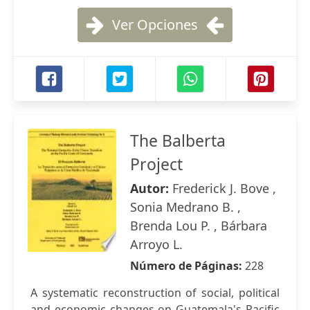
Ver Opciones
The Balberta
Project
Autor:
Frederick J. Bove ,
Sonia Medrano B. ,
Brenda Lou P. , Bárbara
Arroyo L.
Número de Páginas:
228
A systematic reconstruction of social, political
and economic changes on Guatemala's Pacific