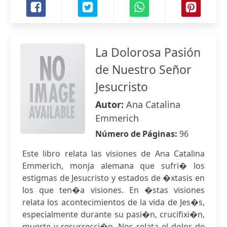
La Dolorosa Pasión
de Nuestro Señor
Jesucristo
Autor:
Ana Catalina
Emmerich
Número de Páginas:
96
Este libro relata las visiones de Ana Catalina
Emmerich, monja alemana que sufri� los
estigmas de Jesucristo y estados de �xtasis en
los que ten�a visiones. En �stas visiones
relata los acontecimientos de la vida de Jes�s,
especialmente durante su pasi�n, crucifixi�n,
muerte y resurrecci�n. Nos relata el dolor de