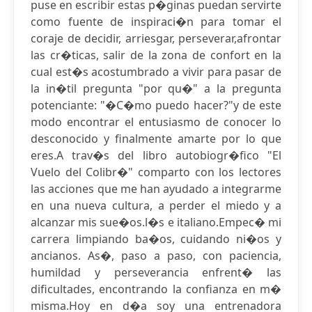
puse en escribir estas p�ginas puedan servirte
como fuente de inspiraci�n para tomar el
coraje de decidir, arriesgar, perseverar,afrontar
las cr�ticas, salir de la zona de confort en la
cual est�s acostumbrado a vivir para pasar de
la in�til pregunta "por qu�" a la pregunta
potenciante: "�C�mo puedo hacer?"y de este
modo encontrar el entusiasmo de conocer lo
desconocido y finalmente amarte por lo que
eres.A trav�s del libro autobiogr�fico "El
Vuelo del Colibr�" comparto con los lectores
las acciones que me han ayudado a integrarme
en una nueva cultura, a perder el miedo y a
alcanzar mis sue�os.l�s e italiano.Empec� mi
carrera limpiando ba�os, cuidando ni�os y
ancianos. As�, paso a paso, con paciencia,
humildad y perseverancia enfrent� las
dificultades, encontrando la confianza en m�
misma.Hoy en d�a soy una entrenadora