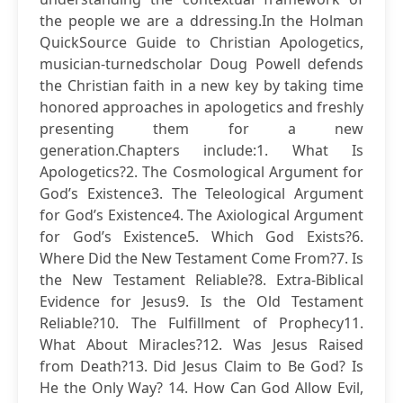
the people we are a ddressing.In the Holman
QuickSource Guide to Christian Apologetics,
musician-turnedscholar Doug Powell defends
the Christian faith in a new key by taking time
honored approaches in apologetics and freshly
presenting them for a new
generation.Chapters include:1. What Is
Apologetics?2. The Cosmological Argument for
God’s Existence3. The Teleological Argument
for God’s Existence4. The Axiological Argument
for God’s Existence5. Which God Exists?6.
Where Did the New Testament Come From?7. Is
the New Testament Reliable?8. Extra-Biblical
Evidence for Jesus9. Is the Old Testament
Reliable?10. The Fulfillment of Prophecy11.
What About Miracles?12. Was Jesus Raised
from Death?13. Did Jesus Claim to Be God? Is
He the Only Way? 14. How Can God Allow Evil,