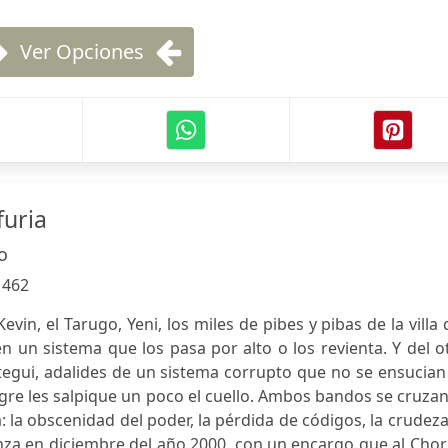
Ver Opciones
furia
o
:
462
Kevin, el Tarugo, Yeni, los miles de pibes y pibas de la villa
en un sistema que los pasa por alto o los revienta. Y del o
tegui, adalides de un sistema corrupto que no se ensucian
re les salpique un poco el cuello. Ambos bandos se cruza
 la obscenidad del poder, la pérdida de códigos, la crudez
za en diciembre del año 2000, con un encargo que al Chor