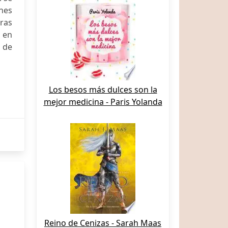
ones
tras
 en
a de
Los besos más dulces son la
mejor medicina - Paris Yolanda
Reino de Cenizas - Sarah Maas