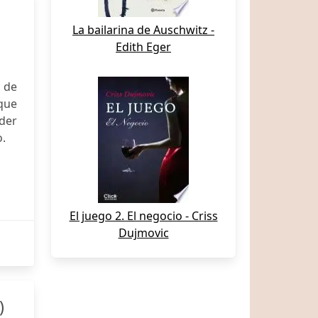
La bailarina de Auschwitz -
Edith Eger
o de
que
der
o.
El juego 2. El negocio - Criss
Dujmovic
)