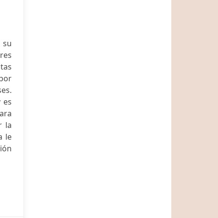
 su
ares
stas
 por
ses.
y es
ara
r la
 le
ión