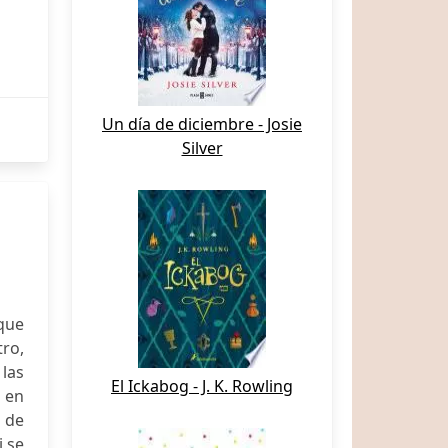
Un día de diciembre - Josie
Silver
 que
tro,
 las
El Ickabog - J. K. Rowling
n en
a de
i se