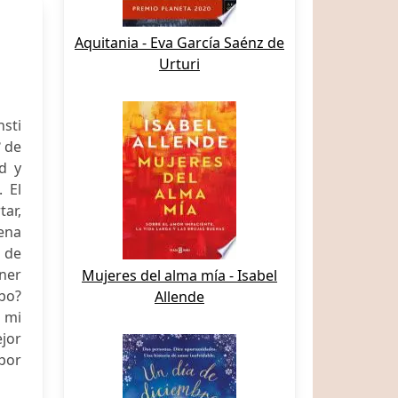
Aquitania - Eva García Saénz de
Urturi
nsti
º de
ad y
 El
tar,
lena
r de
ener
Mujeres del alma mía - Isabel
ibo?
Allende
 mi
jor
 por