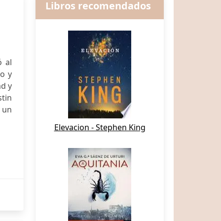
Libros recomendados
ó al
o y
ad y
tin
 un
Elevacion - Stephen King