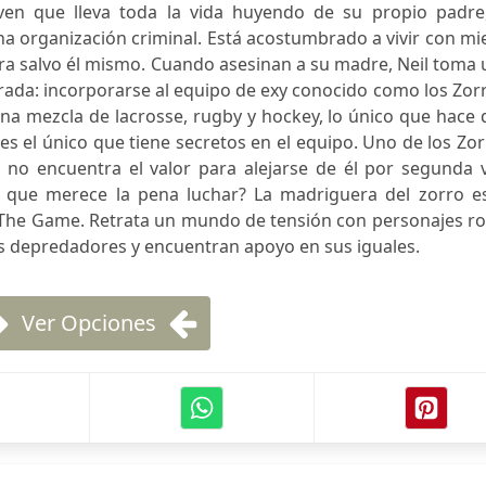
oven que lleva toda la vida huyendo de su propio padre,
na organización criminal. Está acostumbrado a vivir con m
iera salvo él mismo. Cuando asesinan a su madre, Neil toma
rada: incorporarse al equipo de exy conocido como los Zor
 una mezcla de lacrosse, rugby y hockey, lo único que hace
 es el único que tiene secretos en el equipo. Uno de los Zo
l no encuentra el valor para alejarse de él por segunda 
 que merece la pena luchar? La madriguera del zorro es
For The Game. Retrata un mundo de tensión con personajes r
 depredadores y encuentran apoyo en sus iguales.
Ver Opciones