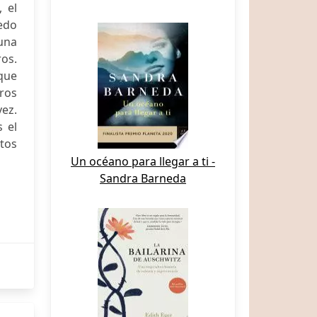
 el
iedo
 una
ros.
 que
rros
vez.
 el
otos
Un océano para llegar a ti -
Sandra Barneda