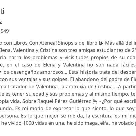
ti
z
:
549
 con Libros Con Atenea! Sinopsis del libro 📝 Más allá del i
Elena, Valentina y Cristina son tres amigas estudiantes de 2
toria narra los problemas y vicisitudes propios de su ed
ue, en el caso de Elena y Valentina no son nada fáciles.
os y los desengaños amorosos… Esta historia trata del desper
 con sus ventajas y sus golpes. El abandono del padre de E
maltratador de Valentina, la anorexia de Cristina… A parti
 que es tener su edad y sus problemas y al mismo tiempo, t
opia vida. Sobre Raquel Pérez Gutiérrez 🙋 - ¿Por qué escr
undo. Es mi modo de expresar lo que siento, lo que soy;
rsona. Es lo que mejor se me da, la escritura es mi me
 vivido 1000 vidas en una, he sido maga, elfa, he volado