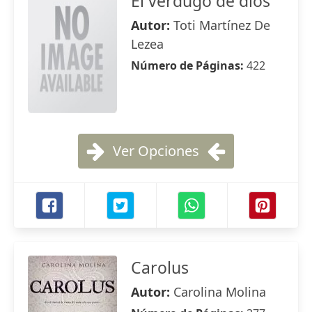
El verdugo de dios
Autor:
Toti Martínez De
Lezea
Número de Páginas:
422
Ver Opciones
Carolus
Autor:
Carolina Molina