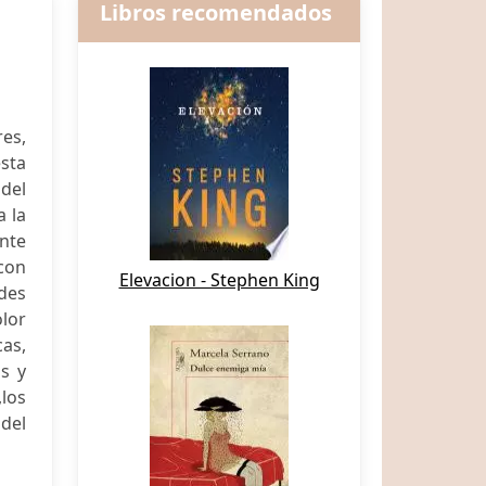
Libros recomendados
res,
esta
 del
a la
nte
 con
Elevacion - Stephen King
ades
olor
cas,
s y
,los
 del