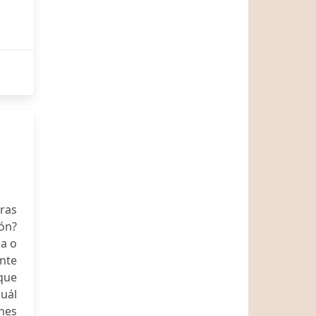
tras
ión?
a o
nte
que
cuál
nes