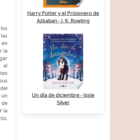
Harry Potter y el Prisionero de
Azkaban - J. K. Rowling
los
las
s en
 la
igar
 el
tes
 sus
del
Un día de diciembre - Josie
 un
Silver
s de
Y la
to,