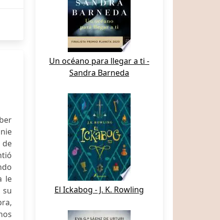
Un océano para llegar a ti -
Sandra Barneda
ber
nnie
 de
ntió
ndo
 le
El Ickabog - J. K. Rowling
n su
bra,
 nos