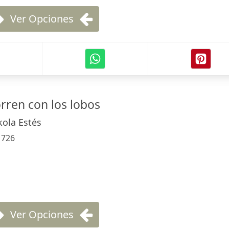
Ver Opciones
rren con los lobos
kola Estés
:
726
Ver Opciones