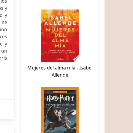
los
es y
o y
 se
ión
ares
, y
 un
ris
Mujeres del alma mía - Isabel
Allende