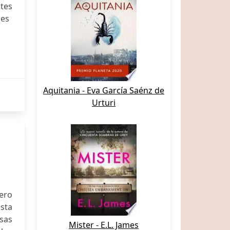
tes
mes
Aquitania - Eva García Saénz de
Urturi
mero
ista
esas
Mister - E.L. James