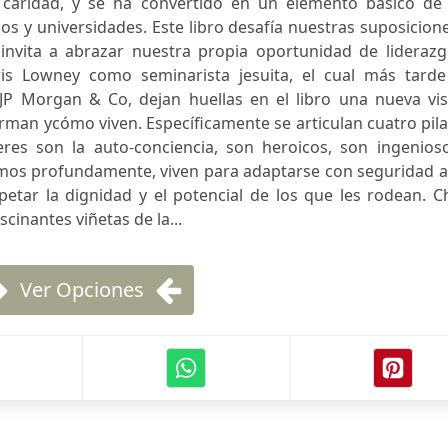
 caridad, y se ha convertido en un elemento básico de 
os y universidades. Este libro desafía nuestras suposicion
 invita a abrazar nuestra propia oportunidad de liderazg
ris Lowney como seminarista jesuita, el cual más tarde
P Morgan & Co, dejan huellas en el libro una nueva vis
orman ycómo viven. Específicamente se articulan cuatro pil
eres son la auto-conciencia, son heroicos, son ingenioso
mos profundamente, viven para adaptarse con seguridad a
tar la dignidad y el potencial de los que les rodean. Ch
scinantes viñetas de la...
Ver Opciones