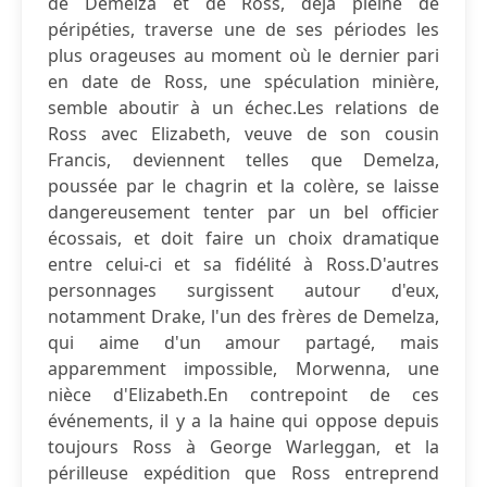
de Demelza et de Ross, déjà pleine de
péripéties, traverse une de ses périodes les
plus orageuses au moment où le dernier pari
en date de Ross, une spéculation minière,
semble aboutir à un échec.Les relations de
Ross avec Elizabeth, veuve de son cousin
Francis, deviennent telles que Demelza,
poussée par le chagrin et la colère, se laisse
dangereusement tenter par un bel officier
écossais, et doit faire un choix dramatique
entre celui-ci et sa fidélité à Ross.D'autres
personnages surgissent autour d'eux,
notamment Drake, l'un des frères de Demelza,
qui aime d'un amour partagé, mais
apparemment impossible, Morwenna, une
nièce d'Elizabeth.En contrepoint de ces
événements, il y a la haine qui oppose depuis
toujours Ross à George Warleggan, et la
périlleuse expédition que Ross entreprend