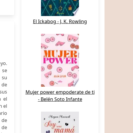
El Ickabog - J. K. Rowling
yo.
 se
 su
 de
sus
Mujer power empoderate de ti
 el
- Belén Soto Infante
n el
ario
o de
a de