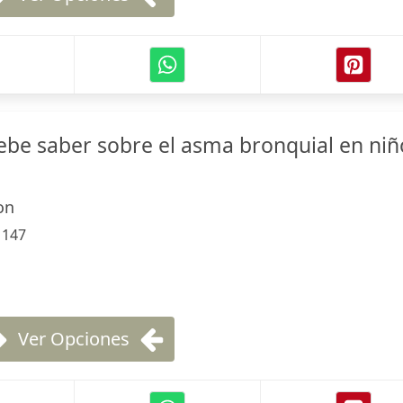
ebe saber sobre el asma bronquial en niñ
on
:
147
Ver Opciones