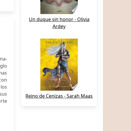
Un duque sin honor - Olivia
Ardey
na-
iglo
mas
 con
los
sus
Reino de Cenizas - Sarah Maas
rte