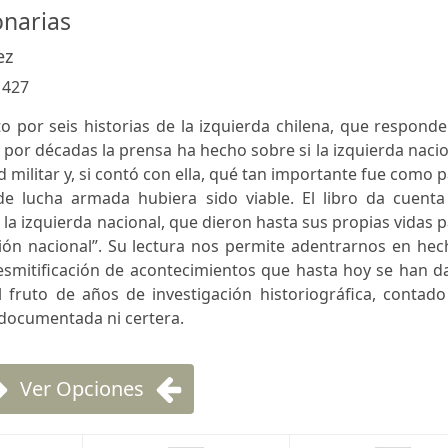
onarias
ez
:
427
o por seis historias de la izquierda chilena, que respond
 por décadas la prensa ha hecho sobre si la izquierda naci
 militar y, si contó con ella, qué tan importante fue como 
de lucha armada hubiera sido viable. El libro da cuenta
 la izquierda nacional, que dieron hasta sus propias vidas 
ión nacional”. Su lectura nos permite adentrarnos en hec
desmitificación de acontecimientos que hasta hoy se han 
l fruto de años de investigación historiográfica, contad
 documentada ni certera.
Ver Opciones