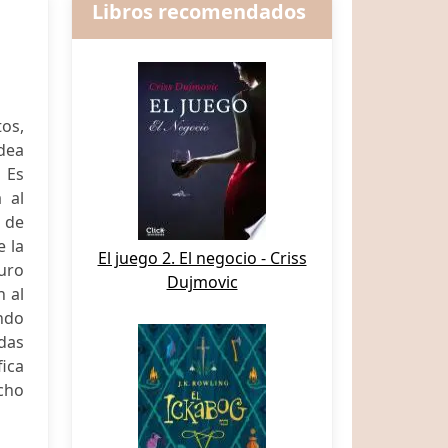
Libros recomendados
os,
dea
 Es
 al
s de
e la
El juego 2. El negocio - Criss
uro
Dujmovic
n al
ando
adas
ica
icho