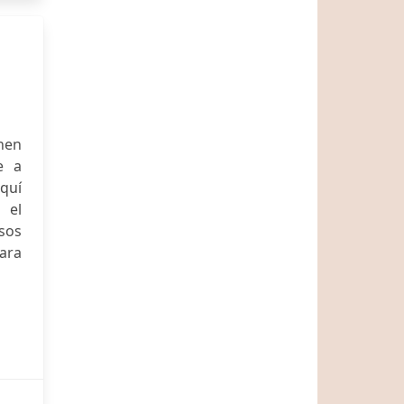
nen
e a
aquí
 el
sos
para