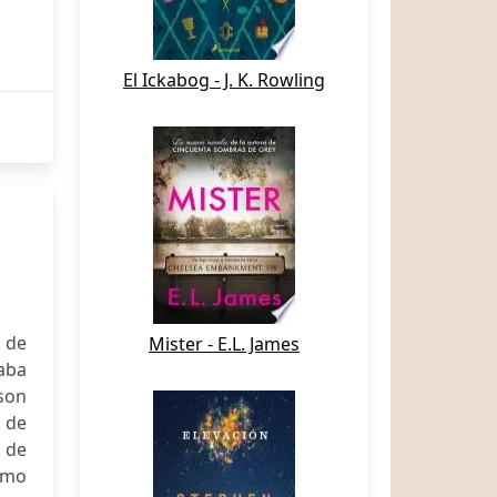
El Ickabog - J. K. Rowling
 de
Mister - E.L. James
aba
son
a de
o de
itmo