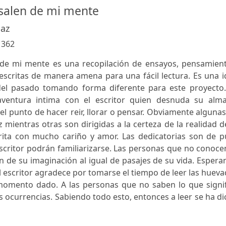
salen de mi mente
gaz
:
362
de mi mente es una recopilación de ensayos, pensamient
scritas de manera amena para una fácil lectura. Es una i
del pasado tomando forma diferente para este proyecto.
ventura intima con el escritor quien desnuda su alma
 el punto de hacer reir, llorar o pensar. Obviamente alguna
 mientras otras son dirigidas a la certeza de la realidad d
crita con mucho cariño y amor. Las dedicatorias son de p
critor podrán familiarizarse. Las personas que no conoce
 de su imaginación al igual de pasajes de su vida. Esper
el escritor agradece por tomarse el tiempo de leer las huev
omento dado. A las personas que no saben lo que signif
s ocurrencias. Sabiendo todo esto, entonces a leer se ha d