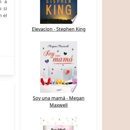
n a
o si
n el
Elevacion - Stephen King
Soy una mamá - Megan
Maxwell