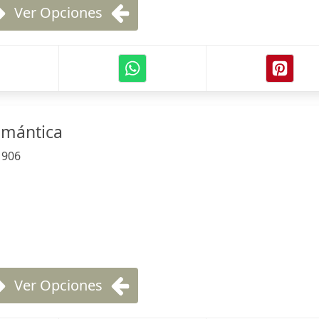
Ver Opciones
omántica
:
906
Ver Opciones