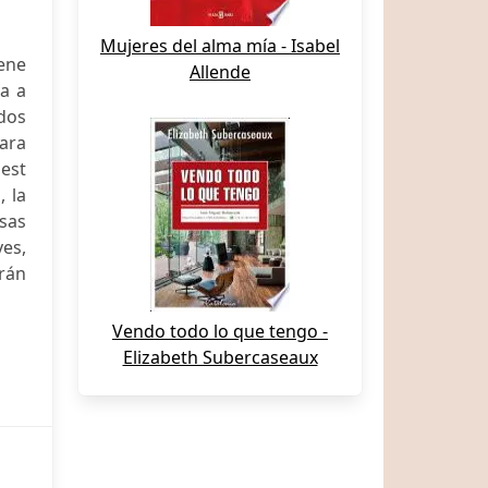
Mujeres del alma mía - Isabel
iene
Allende
a a
ados
ara
best
, la
sas
ves,
drán
Vendo todo lo que tengo -
Elizabeth Subercaseaux