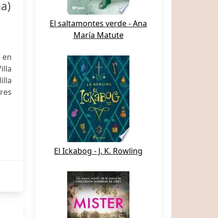
a)
El saltamontes verde - Ana
María Matute
 en
lla
illa
res
El Ickabog - J. K. Rowling