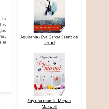
 La
lfos
las
as,
Aquitania - Eva García Saénz de
e el
Urturi
Soy una mamá - Megan
Maxwell