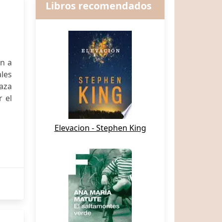
Libros recomendados
án a
les
aza
r el
Elevacion - Stephen King