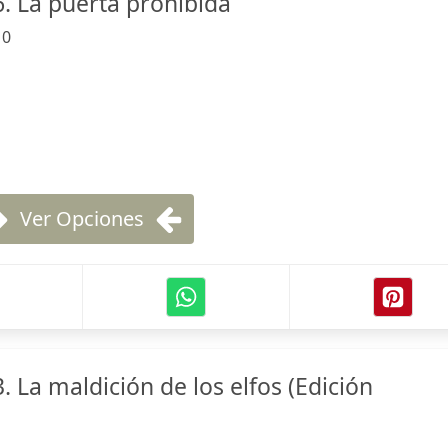
. La puerta prohibida
:
0
Ver Opciones
 La maldición de los elfos (Edición