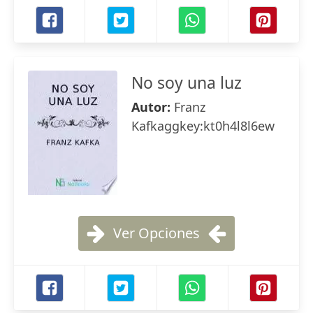
No soy una luz
Autor:
Franz
Kafkaggkey:kt0h4l8l6ew
Ver Opciones