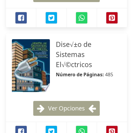
Dise√±o de
Sistemas
El√©ctricos
Número de Páginas:
485
Ver Opciones