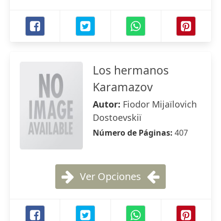
Los hermanos
Karamazov
Autor:
Fiodor Mijaïlovich
Dostoevskiï
Número de Páginas:
407
Ver Opciones