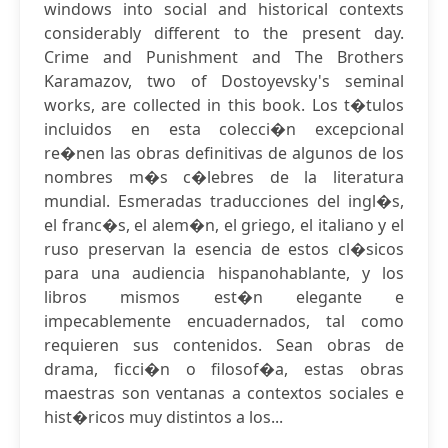
windows into social and historical contexts
considerably different to the present day.
Crime and Punishment and The Brothers
Karamazov, two of Dostoyevsky's seminal
works, are collected in this book. Los t�tulos
incluidos en esta colecci�n excepcional
re�nen las obras definitivas de algunos de los
nombres m�s c�lebres de la literatura
mundial. Esmeradas traducciones del ingl�s,
el franc�s, el alem�n, el griego, el italiano y el
ruso preservan la esencia de estos cl�sicos
para una audiencia hispanohablante, y los
libros mismos est�n elegante e
impecablemente encuadernados, tal como
requieren sus contenidos. Sean obras de
drama, ficci�n o filosof�a, estas obras
maestras son ventanas a contextos sociales e
hist�ricos muy distintos a los...