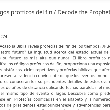
igos profticos del fin / Decode the Prophet
:
274
¿Acaso la Biblia revela profecías del fin de los tiempos? ¿P
estro futuro? La inquietud acerca del estado actual de 
 su futuro es más alta que nunca. El libro profético 
fre los códigos proféticos del fin, proporciona una exposi
históricos, ciclos repetitivos y profecías bíblicas que afe
 presenta evidencia convincente de que los eventos mundi
ctores conocerán los sorprendentes detalles de estos eve
les de años de distancia utilicando fechas paralelas, el m
 el mismo tipo de evento o lugar. Descubra cómo prede
e en: Profecías codificadas en el alfabeto y la numerac
os de presidentes estadounidensese y adventencias para