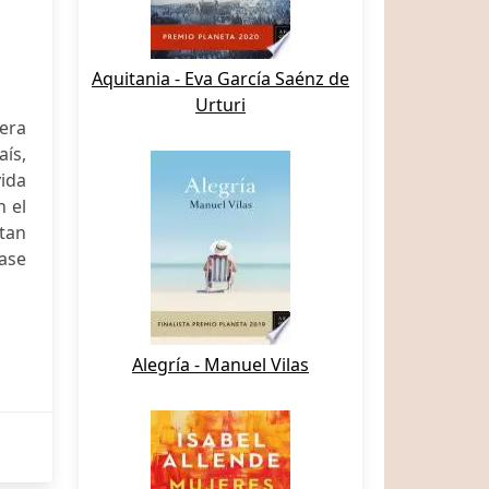
Aquitania - Eva García Saénz de
Urturi
era
ís,
ida
n el
 tan
base
Alegría - Manuel Vilas