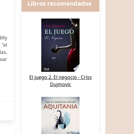
Libros recomendados
lly
"el
as,
uiar
El juego 2. El negocio - Criss
Dujmovic