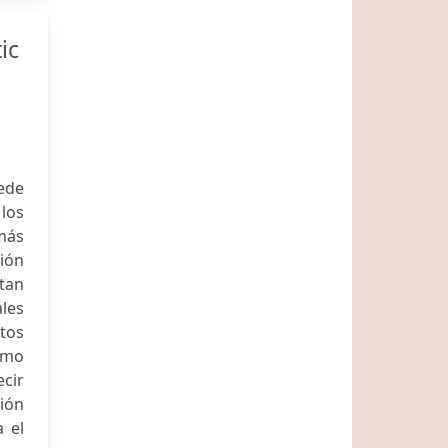
ic
uede
los
más
ción
ctan
ales
ntos
ismo
cir
ión
 el