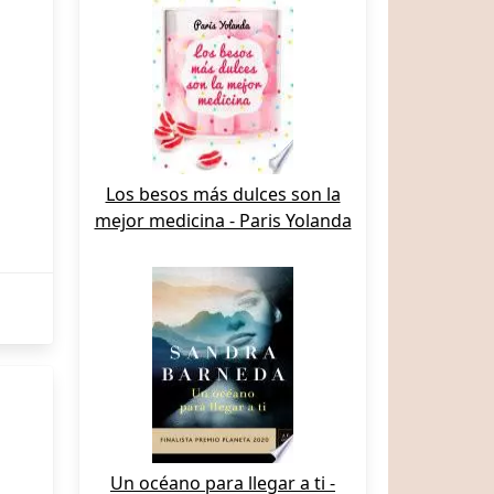
Los besos más dulces son la
mejor medicina - Paris Yolanda
Un océano para llegar a ti -