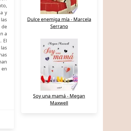
nto,
a y
Dulce enemiga mía - Marcela
las
Serrano
o de
ón a
. El
las
chas
han
 en
Soy una mamá - Megan
Maxwell