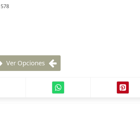
:
578
Ver Opciones