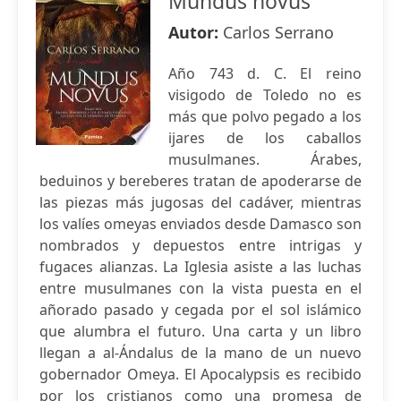
Mundus novus
Autor:
Carlos Serrano
Año 743 d. C. El reino
visigodo de Toledo no es
más que polvo pegado a los
ijares de los caballos
musulmanes. Árabes,
beduinos y bereberes tratan de apoderarse de
las piezas más jugosas del cadáver, mientras
los valíes omeyas enviados desde Damasco son
nombrados y depuestos entre intrigas y
fugaces alianzas. La Iglesia asiste a las luchas
entre musulmanes con la vista puesta en el
añorado pasado y cegada por el sol islámico
que alumbra el futuro. Una carta y un libro
llegan a al-Ándalus de la mano de un nuevo
gobernador Omeya. El Apocalypsis es recibido
por los cristianos como una promesa de