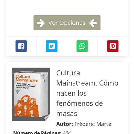
Ver Opciones
Cultura
Mainstream. Cómo
nacen los
fenómenos de
masas
Autor:
Frédéric Martel
Número de Páginas:
464