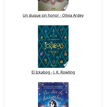
Un duque sin honor - Olivia Ardey
El Ickabog - J. K. Rowling