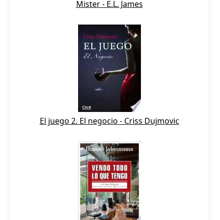
Mister - E.L. James
El juego 2. El negocio - Criss Dujmovic