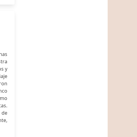
has
tra
os y
aje
aron
nco
omo
tas.
 de
te,