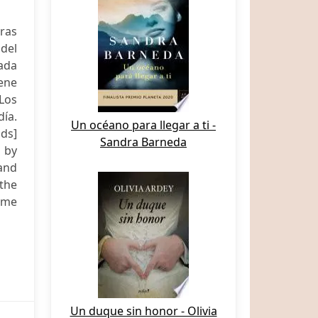
tras
 del
Cada
iene
 Los
día.
Un océano para llegar a ti -
ids]
Sandra Barneda
d by
 and
the
time
Un duque sin honor - Olivia