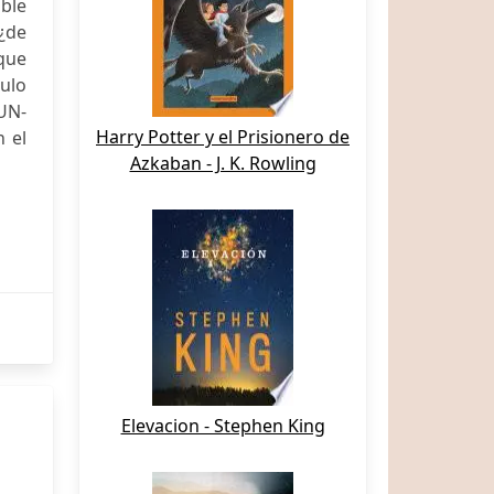
ible
 ¿de
 que
ulo
UN-
Harry Potter y el Prisionero de
n el
Azkaban - J. K. Rowling
Elevacion - Stephen King