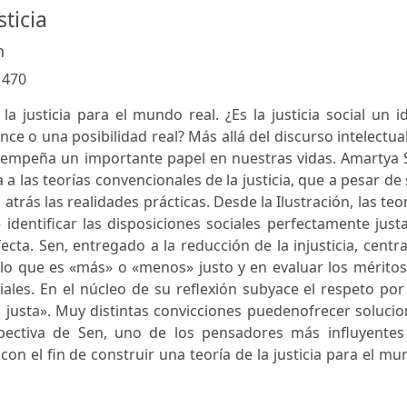
sticia
n
:
470
a justicia para el mundo real. ¿Es la justicia social un i
ce o una posibilidad real? Más allá del discurso intelectual
desempeña un importante papel en nuestras vidas. Amartya
 a las teorías convencionales de la justicia, que a pesar de
rás las realidades prácticas. Desde la Ilustración, las teo
dentificar las disposiciones sociales perfectamente just
ecta. Sen, entregado a la reducción de la injusticia, centr
 lo que es «más» o «menos» justo y en evaluar los mérito
ciales. En el núcleo de su reflexión subyace el respeto por
 justa». Muy distintas convicciones puedenofrecer soluci
rspectiva de Sen, uno de los pensadores más influyentes
con el fin de construir una teoría de la justicia para el m