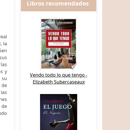
Libros recomendados
deal
, la
 Sen
 sus
rías
as y
Vendo todo lo que tengo -
a su
Elizabeth Subercaseaux
s de
 las
ones
 de
undo