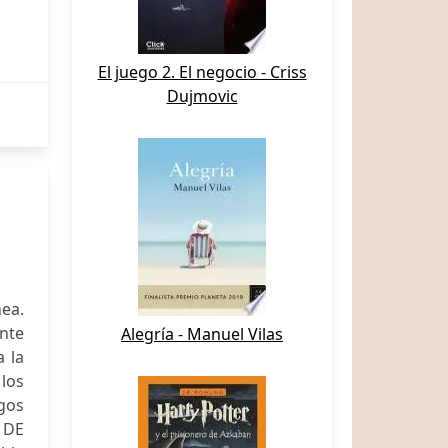
El juego 2. El negocio - Criss
Dujmovic
nea.
nte
Alegría - Manuel Vilas
a la
 los
gos
 DE