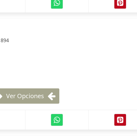
:
894
Ver Opciones