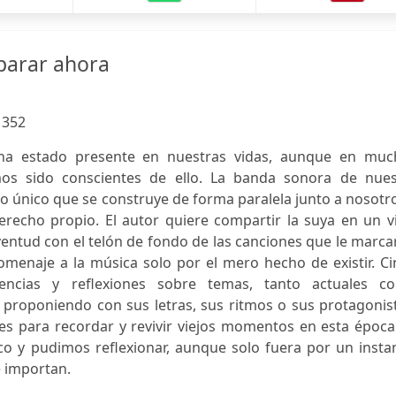
parar ahora
:
352
ha estado presente en nuestras vidas, aunque en muc
os sido conscientes de ello. La banda sonora de nues
ro único que se construye de forma paralela junto a nosotr
recho propio. El autor quiere compartir la suya en un vi
ventud con el telón de fondo de las canciones que le marc
menaje a la música solo por el mero hecho de existir. Ci
vencias y reflexiones sobre temas, tanto actuales c
 proponiendo con sus letras, sus ritmos o sus protagonis
es para recordar y revivir viejos momentos en esta época
o y pudimos reflexionar, aunque solo fuera por un instan
 importan.