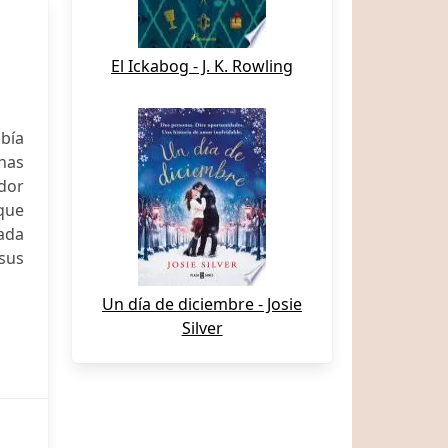
El Ickabog - J. K. Rowling
bía
nas
ador
 que
ada
sus
Un día de diciembre - Josie
Silver