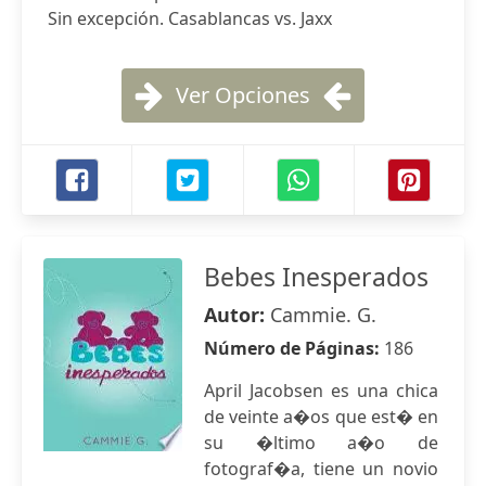
Sin excepción. Casablancas vs. Jaxx
Ver Opciones
Bebes Inesperados
Autor:
Cammie. G.
Número de Páginas:
186
April Jacobsen es una chica
de veinte a�os que est� en
su �ltimo a�o de
fotograf�a, tiene un novio