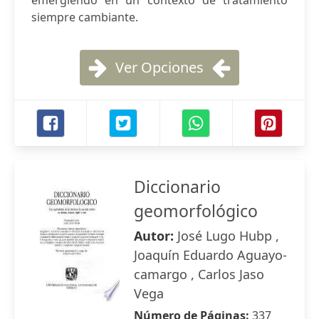
emergiendo en un contexto de tratamiento
siempre cambiante.
Ver Opciones
Diccionario
geomorfológico
Autor:
José Lugo Hubp ,
Joaquín Eduardo Aguayo-
camargo , Carlos Jaso
Vega
Número de Páginas:
337