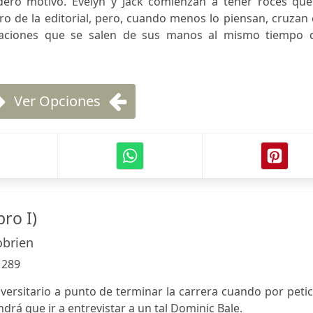
ero motivo. Evelyn y Jack comienzan a tener roces que
o de la editorial, pero, cuando menos lo piensan, cruzan
ituaciones que se salen de sus manos al mismo tiempo 
Ver Opciones
ro I)
obrien
:
289
iversitario a punto de terminar la carrera cuando por peti
drá que ir a entrevistar a un tal Dominic Bale.