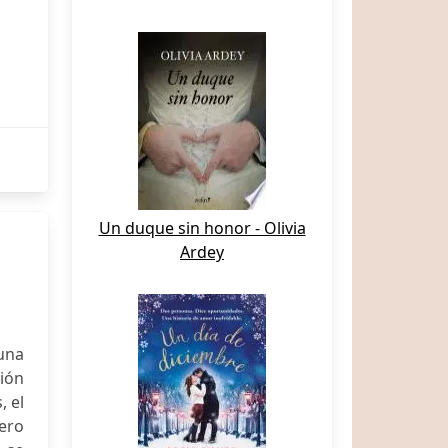
Un duque sin honor - Olivia
Ardey
una
ión
, el
pero