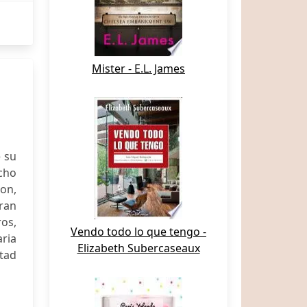
Mister - E.L. James
e su
ucho
son,
gran
os,
Vendo todo lo que tengo -
aria
Elizabeth Subercaseaux
rtad