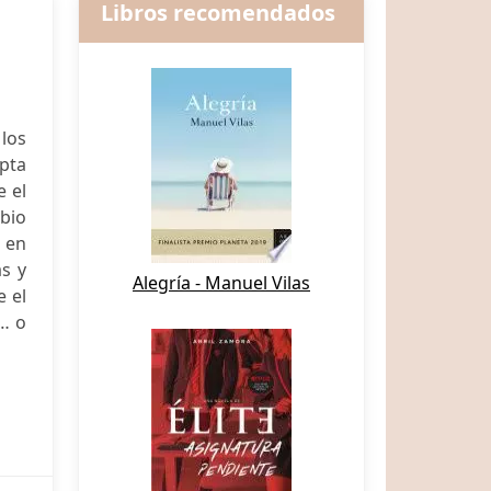
Libros recomendados
los
pta
 el
mbio
 en
as y
Alegría - Manuel Vilas
e el
o… o