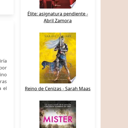
Élite: asignatura pendiente -
Abril Zamora
iría
 por
tino
aras
 el
Reino de Cenizas - Sarah Maas