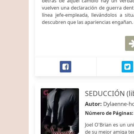
detrás de aquel cambio hay un verdad
vuelven una declaración de guerra dentr
línea jefe-empleada, llevándolos a s
descubren que las apariencias engañan.
SEDUCCIÓN (lib
Autor:
Dylaenne-h
Número de Páginas
Joel O'Brian es un un
de su mejor amiga ten