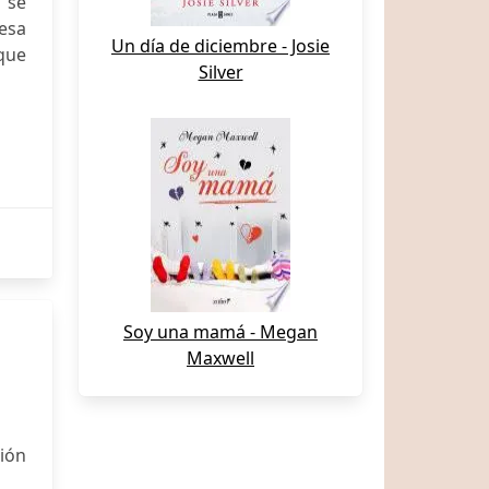
 se
 esa
Un día de diciembre - Josie
que
Silver
Soy una mamá - Megan
Maxwell
ción