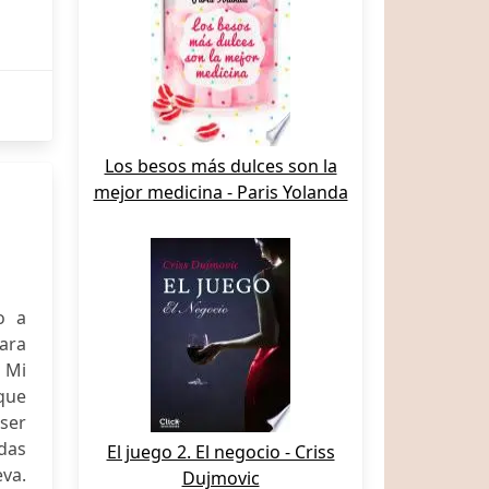
Los besos más dulces son la
mejor medicina - Paris Yolanda
o a
para
* Mi
que
ser
adas
El juego 2. El negocio - Criss
va.
Dujmovic