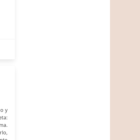
ro y
eta:
ma.
rlo,