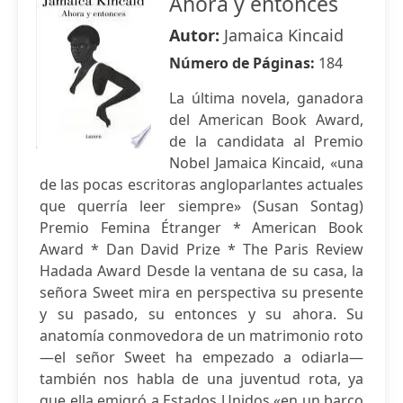
Ahora y entonces
Autor:
Jamaica Kincaid
Número de Páginas:
184
La última novela, ganadora
del American Book Award,
de la candidata al Premio
Nobel Jamaica Kincaid, «una
de las pocas escritoras angloparlantes actuales
que querría leer siempre» (Susan Sontag)
Premio Femina Étranger * American Book
Award * Dan David Prize * The Paris Review
Hadada Award Desde la ventana de su casa, la
señora Sweet mira en perspectiva su presente
y su pasado, su entonces y su ahora. Su
anatomía conmovedora de un matrimonio roto
—el señor Sweet ha empezado a odiarla—
también nos habla de una juventud rota, ya
que ella emigró a Estados Unidos «en un barco