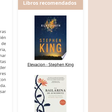
Libros recomendados
ras
bién
o de
ria,
inar
tas
Elevacion - Stephen King
nder
ores
con
da.
sar