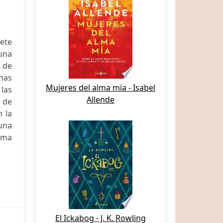
iete
una
 de
rmas
Mujeres del alma mía - Isabel
las
Allende
I de
n la
una
tima
El Ickabog - J. K. Rowling