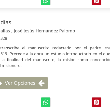
ndias
llas , José Jesús Hernández Palomo
:
328
ranscribe el manuscrito redactado por el padre jesu
619. Precede a la obra un estudio introductorio en el qu
y la finalidad del manuscrito, la misión como concepció
l misionero.
Ver Opciones