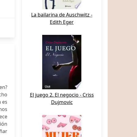
La bailarina de Auschwitz -
Edith Eger
ien?
cho
El juego 2. El negocio - Criss
n es
Dujmovic
mos
rece
ión
añar