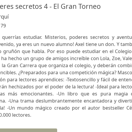
eres secretos 4 - El Gran Torneo
rquí
:
79
 querrías estudiar. Misterios, poderes secretos y aventu
nvenido, ya eres un nuevo alumno! Axel tiene un don. Y tam
to gruñón que habla. Por eso puede estudiar en el Colegi
í ha hecho un grupo de amigos increíble con Lola, Zoe, Vale
en la Gran Carrera que organiza el colegio, y deberán comb
encibles. ¿Preparados para una competición mágica? Masco
n para lectores aprendices: -Textosencillo y fácil de ente
rán hechizados por el poder de la lectura! -Ideal para lect
uras más emocionantes. -Un libro que es pura magia 
gina. -Una trama deslumbrantemente encantadora y diverti
da! -Un mundo mágico creado por el autor bestseller Cé
.000 lectores.