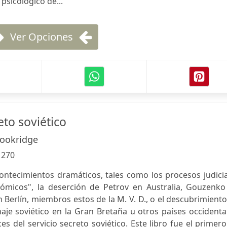
psicológico de...
Ver Opciones
eto soviético
Cookridge
:
270
ntecimientos dramáticos, tales como los procesos judicia
tómicos", la deserción de Petrov en Australia, Gouzenko
Berlín, miembros estos de la M. V. D., o el descubrimient
aje soviético en la Gran Bretaña u otros países occidenta
es del servicio secreto soviético. Este libro fue el primer