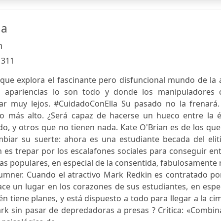
la
n
:
311
 que explora el fascinante pero disfuncional mundo de la 
s apariencias lo son todo y donde los manipuladores 
ar muy lejos. #CuidadoConElla Su pasado no la frenará.
 lo más alto. ¿Será capaz de hacerse un hueco entre la é
o, y otros que no tienen nada. Kate O'Brian es de los qu
biar su suerte: ahora es una estudiante becada del eliti
 es trepar por los escalafones sociales para conseguir en
cas populares, en especial de la consentida, fabulosamente 
umner. Cuando el atractivo Mark Redkin es contratado por
ce un lugar en los corazones de sus estudiantes, en espe
n tiene planes, y está dispuesto a todo para llegar a la cim
rk sin pasar de depredadoras a presas ? Crítica: «Combin