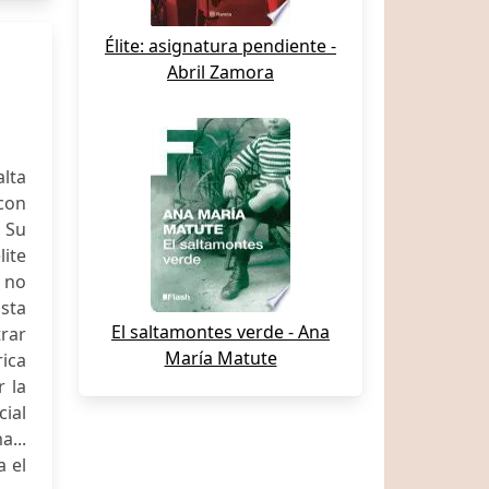
Élite: asignatura pendiente -
Abril Zamora
alta
con
 Su
lite
e no
sta
El saltamontes verde - Ana
trar
María Matute
rica
 la
cial
a...
a el