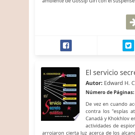
ambiente de Gossip Girl con el suspense 
El servicio secr
Autor:
Edward H. 
Número de Páginas
De vez en cuando aco
contra los "espías a
Canadá y Khokhlov en 
actividades de espion
arrojaron cierta luz acerca de los alcanc