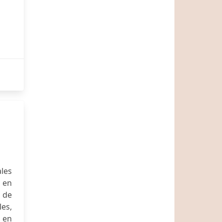
les
 en
o de
les,
o en