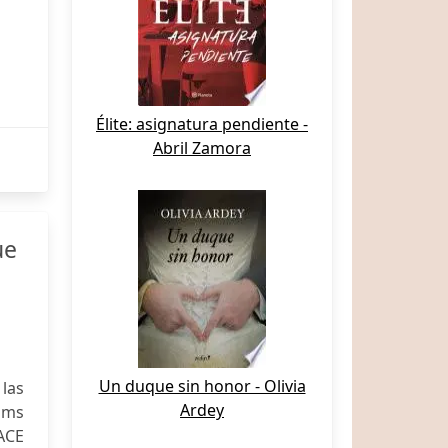
Élite: asignatura pendiente -
Abril Zamora
ue
Un duque sin honor - Olivia
las
Ardey
 ms
LACE