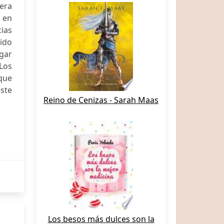
era
 en
cias
vido
gar
 Los
que
este
Reino de Cenizas - Sarah Maas
Los besos más dulces son la