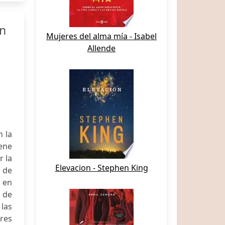
in
Mujeres del alma mía - Isabel
Allende
n la
iene
r la
Elevacion - Stephen King
 de
n en
n de
 las
res