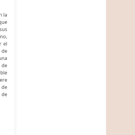
n la
 que
 sus
ino,
 el
 de
 una
o de
ible
iere
o de
a de