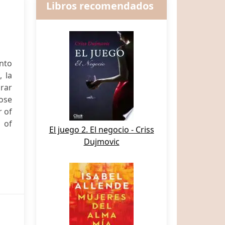
Libros recomendados
nto
 la
grar
hose
 of
 of
El juego 2. El negocio - Criss
Dujmovic