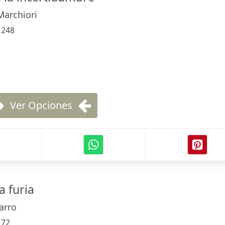
Marchiori
:
248
Ver Opciones
a furia
arro
:
72