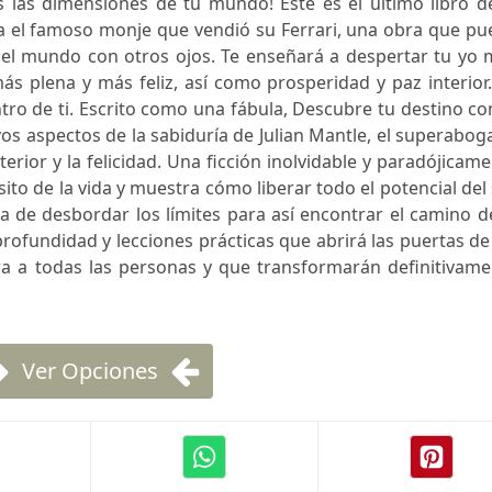
s las dimensiones de tu mundo! Éste es el último libro d
a el famoso monje que vendió su Ferrari, una obra que pu
el mundo con otros ojos. Te enseñará a despertar tu yo 
ás plena y más feliz, así como prosperidad y paz interior
tro de ti. Escrito como una fábula, Descubre tu destino co
os aspectos de la sabiduría de Julian Mantle, el superabo
erior y la felicidad. Una ficción inolvidable y paradójicam
ito de la vida y muestra cómo liberar todo el potencial del 
cia de desbordar los límites para así encontrar el camino d
rofundidad y lecciones prácticas que abrirá las puertas de
ara a todas las personas y que transformarán definitivam
Ver Opciones