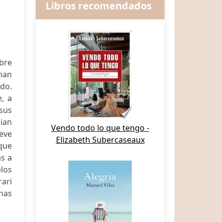
Libros recomendados
bre
han
do.
, a
sus
lian
Vendo todo lo que tengo -
ueve
Elizabeth Subercaseaux
que
as a
los
rari
onas