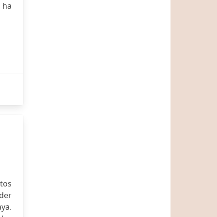
 ha
tos
nder
aya.