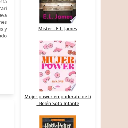
sta
rari
eva
ones
Mister - E.L. James
s y
gado
Mujer power empoderate de ti
- Belén Soto Infante