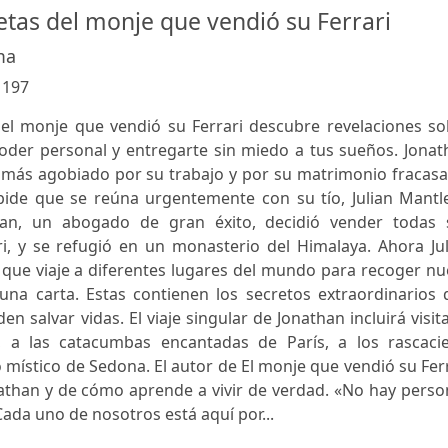
etas del monje que vendió su Ferrari
ma
:
197
del monje que vendió su Ferrari descubre revelaciones so
der personal y entregarte sin miedo a tus sueños. Jonat
 más agobiado por su trabajo y por su matrimonio fracasa
ide que se reúna urgentemente con su tío, Julian Mantle
ian, un abogado de gran éxito, decidió vender todas 
ri, y se refugió en un monasterio del Himalaya. Ahora Ju
 que viaje a diferentes lugares del mundo para recoger n
a carta. Estas contienen los secretos extraordinarios 
 salvar vidas. El viaje singular de Jonathan incluirá visit
 a las catacumbas encantadas de París, a los rascacie
 místico de Sedona. El autor de El monje que vendió su Fer
nathan y de cómo aprende a vivir de verdad. «No hay pers
ada uno de nosotros está aquí por...