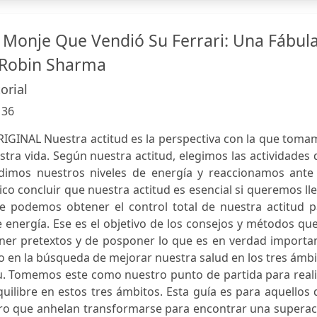
Monje Que Vendió Su Ferrari: Una Fábul
e Robin Sharma
orial
:
36
GINAL Nuestra actitud es la perspectiva con la que toma
stra vida. Según nuestra actitud, elegimos las actividades
imos nuestros niveles de energía y reaccionamos ante 
gico concluir que nuestra actitud es esencial si queremos ll
ue podemos obtener el control total de nuestra actitud p
energía. Ese es el objetivo de los consejos y métodos qu
ner pretextos y de posponer lo que es en verdad importan
 en la búsqueda de mejorar nuestra salud en los tres ámb
tu. Tomemos este como nuestro punto de partida para real
uilibre en estos tres ámbitos. Esta guía es para aquellos
ro que anhelan transformarse para encontrar una superac