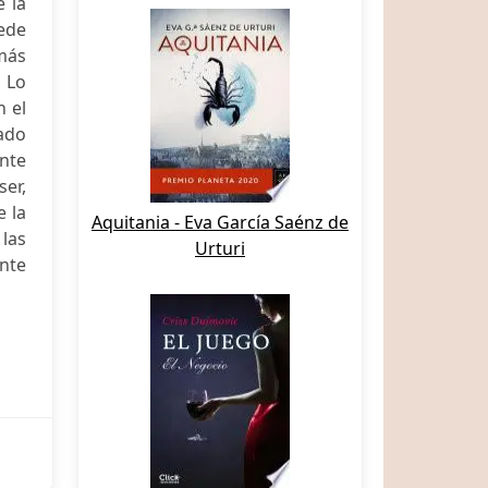
e la
ede
más
. Lo
n el
gado
ente
ser,
e la
Aquitania - Eva García Saénz de
 las
Urturi
ente