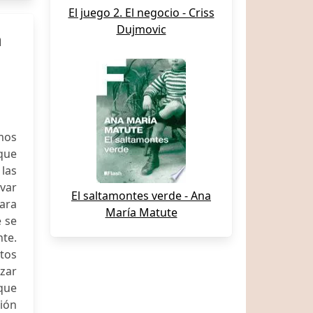
El juego 2. El negocio - Criss
Dujmovic
a
mos
 que
las
evar
El saltamontes verde - Ana
ara
María Matute
e se
te.
itos
izar
 que
ión