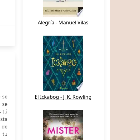
Alegría - Manuel Vilas
e se
El Ickabog - J. K. Rowling
 se
 tú
esta
d de
o tu